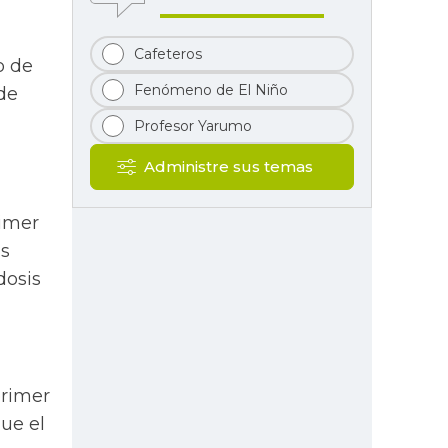
Cafeteros
o de
Fenómeno de El Niño
 de
Profesor Yarumo
Administre sus temas
rimer
as
dosis
primer
que el