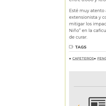
Esté muy atento a
extensionista y c
mitigar los impa
Niño” en la cafic
de curar.
TAGS
CAFETEROS
FEN
NOTIFICACIONES Y ALERTAS
Reciba en su correo electrónico las noticias