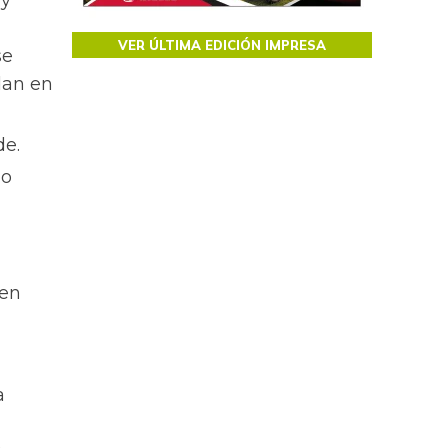
 y
VER ÚLTIMA EDICIÓN IMPRESA
se
dan en
de.
lo
 en
a