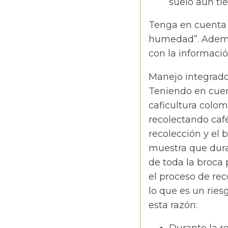
suelo aún t
Tenga en cuenta l
humedad”. Además
con la informació
Manejo integrado 
Teniendo en cuen
caficultura colom
recolectando caf
recolección y el 
muestra que dura
de toda la broca 
el proceso de rec
lo que es un ries
esta razón: