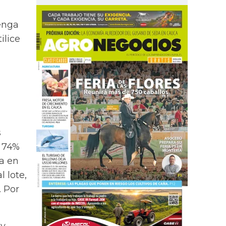
tenga
ilice
s
y 74%
za en
l lote,
. Por