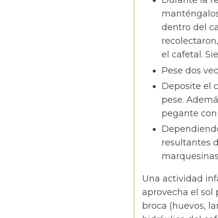
Durante la re
manténgalos
dentro del ca
recolectaron
el cafetal. 
Pese dos vec
Deposite el 
pese. Además
pegante con 
Dependiendo d
resultantes d
marquesinas p
Una actividad infa
aprovecha el sol 
broca (huevos, la