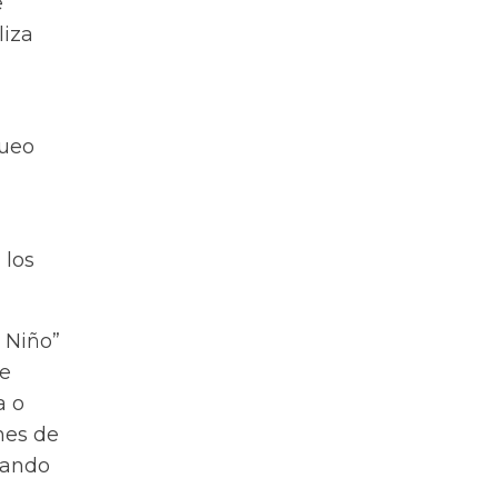
e
liza
queo
 los
 Niño”
re
a o
nes de
jando