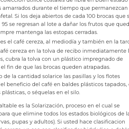
colección utilice costales de fibra en buen estado
 amarrados durante el tiempo que permanezcan
fetal. Si los deja abiertos de cada 100 brocas que 
, 95 se regresan al lote a dañar los frutos que que
Siempre mantenga las estopas cerradas.
es el café cereza, al mediodía y también en la tar
café cereza en la tolva de recibo inmediatamente 
, cubra la tolva con un plástico impregnado de
el fin de que las brocas queden atrapadas.
e la cantidad solarice las pasillas y los flotes
el beneficio del café en baldes plásticos tapados,
lásticas, o séquelas en el silo.
ltable es la Solarización, proceso en el cual se
para que elimine todos los estados biológicos de l
rvas, pupas y adultos). Si usted hace clasificacion