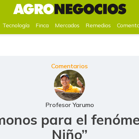
fenómeno de “El Niño”
Tecnología
Finca
Mercados
Remedios
Comenta
Comentarios
Profesor Yarumo
onos para el fenóme
Niño”