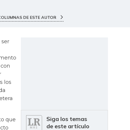
COLUMNAS DE ESTE AUTOR
 ser
remento
 con
r
s los
da
fetera
Siga los temas
to que
de este artículo
acto