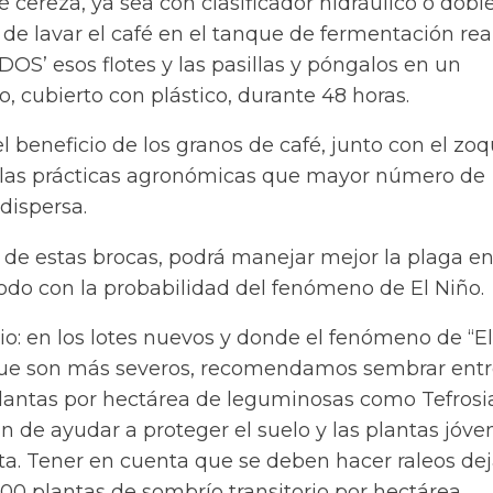
fé cereza, ya sea con clasificador hidráulico o dobl
 de lavar el café en el tanque de fermentación rea
ODOS’ esos flotes y las pasillas y póngalos en un
o, cubierto con plástico, durante 48 horas.
el beneficio de los granos de café, junto con el zo
n las prácticas agronómicas que mayor número de
dispersa.
e de estas brocas, podrá manejar mejor la plaga en
todo con la probabilidad del fenómeno de El Niño.
io: en los lotes nuevos y donde el fenómeno de “El
que son más severos, recomendamos sembrar ent
plantas por hectárea de leguminosas como Tefrosi
in de ayudar a proteger el suelo y las plantas jóve
cta. Tener en cuenta que se deben hacer raleos de
000 plantas de sombrío transitorio por hectárea.