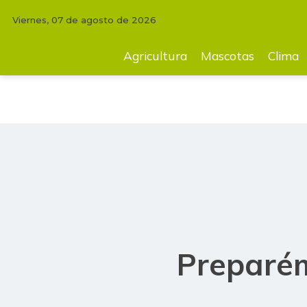
Viernes, 07 de agosto de 2026
INICIO
COMENTARIOS
PROFESOR YARUMO
Preparémonos para el 
Agricultura
Mascotas
Clima
Preparém