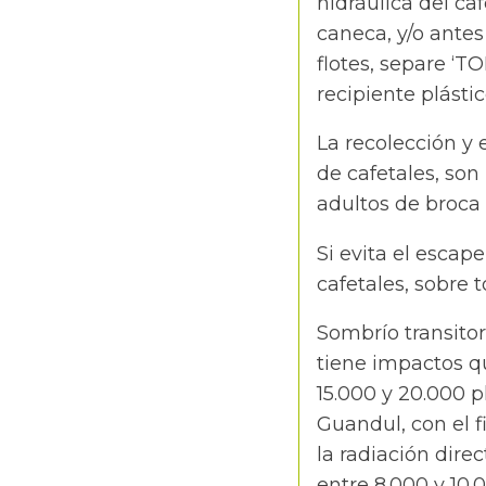
hidráulica del ca
caneca, y/o antes
flotes, separe ‘T
recipiente plástic
La recolección y 
de cafetales, so
adultos de broca 
Si evita el escap
cafetales, sobre 
Sombrío transitor
tiene impactos 
15.000 y 20.000 
Guandul, con el f
la radiación dire
entre 8.000 y 10.