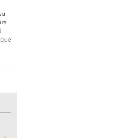
su
ara
l
 que
BITÁCORA EMPRESARIAL 10.000 LR
Recopilación clasificada por sectores económi
02
regiones del comportamiento general y detall