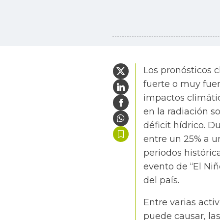
Los pronósticos c
fuerte o muy fue
impactos climáti
en la radiación s
déficit hídrico. 
entre un 25% a u
periodos históri
evento de “El Niñ
del país.
Entre varias act
puede causar, la