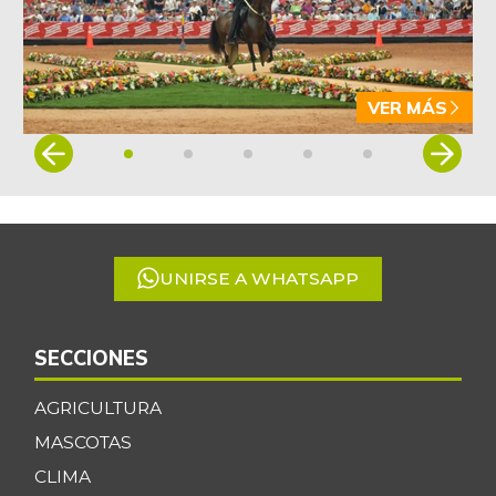
VER MÁS
Item
1
of
5
UNIRSE A WHATSAPP
SECCIONES
AGRICULTURA
MASCOTAS
CLIMA