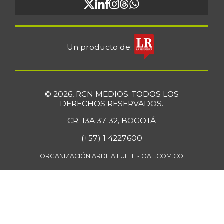
07/25/2026
Bocadillo veleño
$ 412,20
+4,57%
07/25/2026
Un producto de:
Bola de brazo de
$ 33.512,58
res
+0,13%
07/25/2026
© 2026, RCN MEDIOS. TODOS LOS
Bola de pierna de
DERECHOS RESERVADOS.
$ 33.363,35
res
+0,14%
CR. 13A 37-32, BOGOTÁ
07/25/2026
(+57) 1 4227600
Borojó
$ 8.292,33
+0,70%
ORGANIZACIÓN ARDILA LÜLLE - OAL.COM.CO
07/25/2026
Bota de res
$ 33.218,47
+0,17%
07/25/2026
Brazo con hueso
$ 15.183,40
de cerdo