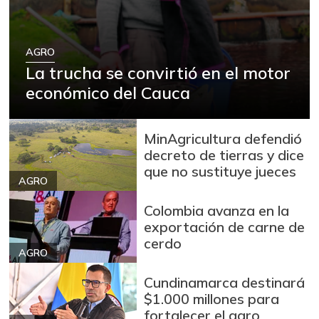
Arroz
$ 2.180,00
+88,05%
12/09/2023
Arroz blanco
AGRO
$ 3.995,50
La trucha se convirtió en el motor
+53,54%
12/09/2023
económico del Cauca
Arroz blanco en
$ 3.380,00
bulto
+53,72%
MinAgricultura defendió
12/09/2023
decreto de tierras y dice
Arroz blanco
que no sustituye jueces
$ 3.283,00
importado
AGRO
-2,49%
07/25/2026
Colombia avanza en la
Arroz de primera
exportación de carne de
$ 3.494,15
cerdo
+0,72%
07/25/2026
AGRO
Arroz de segunda
$ 3.162,00
Cundinamarca destinará
-0,53%
07/25/2026
$1.000 millones para
fortalecer el agro