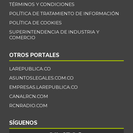
TÉRMINOS Y CONDICIONES
Banano Urabá
$ 2.324,08
POLÍTICA DE TRATAMIENTO DE INFORMACIÓN
-0,09%
07/25/2026
POLÍTICA DE COOKIES
Banano criollo
$ 1.917,06
SUPERINTENDENCIA DE INDUSTRIA Y
-0,16%
07/25/2026
COMERCIO
Berenjena
$ 4.818,38
OTROS PORTALES
+3,82%
07/25/2026
Blanquillo entero
LAREPUBLICA.CO
$ 17.625,00
fresco
+2,17%
ASUNTOSLEGALES.COM.CO
07/25/2026
EMPRESAS.LAREPUBLICA.CO
Bocachico criollo
CANALRCN.COM
$ 22.140,43
fresco
-7,15%
RCNRADIO.COM
07/25/2026
Bocachico
SÍGUENOS
$ 16.851,79
importado
+0,97%