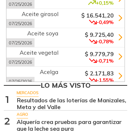
+0,15%
07/25/2026
Aceite girasol
$ 16.541,20
-0,49%
07/25/2026
Aceite soya
$ 9.725,40
-0,78%
07/25/2026
Aceite vegetal
$ 9.779,79
-0,71%
07/25/2026
Acelga
$ 2.171,83
-1,55%
07/25/2026
LO MÁS VISTO
Aguacate común
$ 6.672,89
MERCADOS
1
+6,24%
Resultados de las loterías de Manizales,
07/25/2026
Meta y del Valle
Aguacate hass
$ 7.289,10
AGRO
-2,98%
2
07/25/2026
Alquería crea pruebas para garantizar
que la leche sea pura
Aguacate