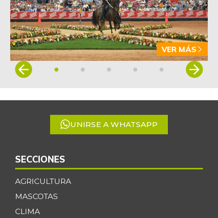
-1,86%
07/25/2026
Arveja verde seca
$ 4.087,85
-0,46%
07/25/2026
VER MÁS
Atún en lata
$ 37.131,09
Item
+0,27%
1
07/25/2026
of
Avena en hojuelas
$ 9.832,64
5
-0,12%
07/25/2026
UNIRSE A WHATSAPP
Avena molida
$ 12.014,15
+0,28%
07/25/2026
Azúcar
SECCIONES
$ 3.132,61
+0,24%
07/25/2026
AGRICULTURA
Azúcar morena
$ 3.810,00
MASCOTAS
+0,20%
07/25/2026
CLIMA