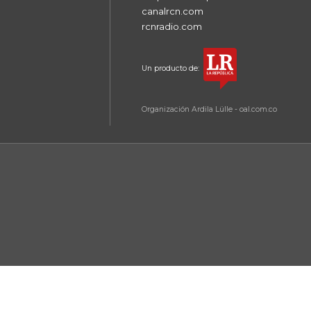
canalrcn.com
rcnradio.com
Un producto de:
Organización Ardila Lülle - oal.com.co