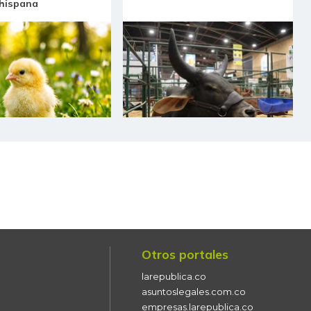
 hispana
Otros portales
larepublica.co
asuntoslegales.com.co
empresas.larepublica.co