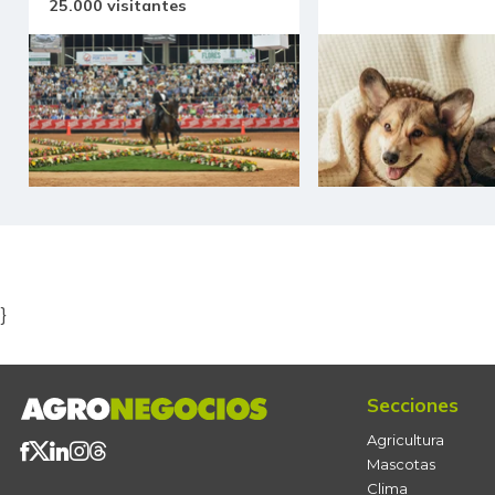
25.000 visitantes
Item
1
of
5
}
Secciones
Agricultura
Mascotas
Clima