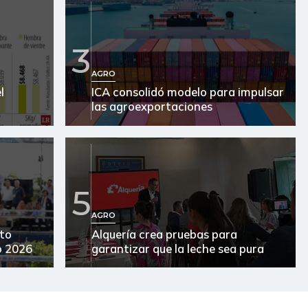
3
AGRO
l
ICA consolidó modelo para impulsar
las agroexportaciones
5
AGRO
lto
Alquería crea pruebas para
o 2026
garantizar que la leche sea pura