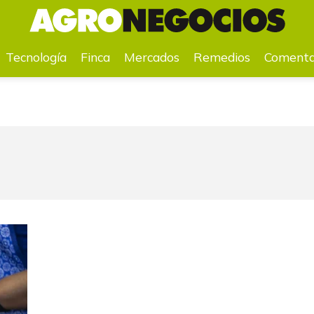
a
Mercados
Remedios
Comentarios
Agenda
Pr
Tecnología
Finca
Mercados
Remedios
Comenta