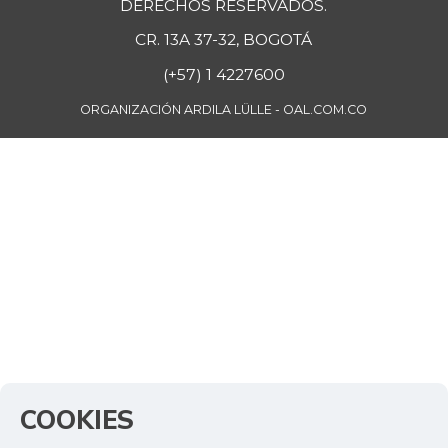
DERECHOS RESERVADOS.
CR. 13A 37-32, BOGOTÁ
(+57) 1 4227600
ORGANIZACIÓN ARDILA LÜLLE - OAL.COM.CO
COOKIES