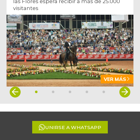
las Flores espera recibir a más de 25.000
visitantes
VER MÁS
Item
1
of
5
UNIRSE A WHATSAPP