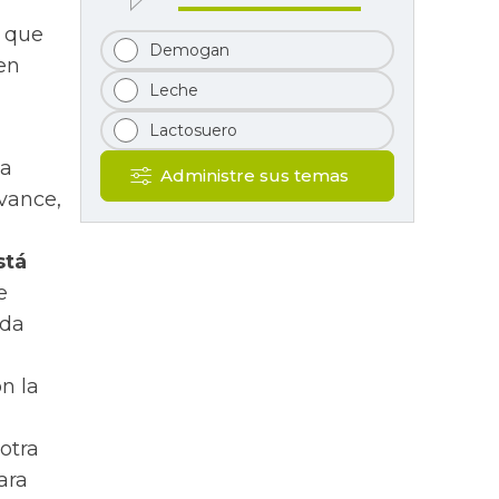
s que
Demogan
ten
Leche
Lactosuero
la
Administre sus temas
vance,
stá
e
uda
n la
otra
ara