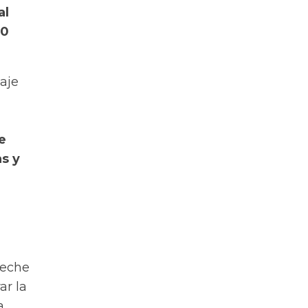
al
00
aje
e
as y
 leche
ar la
a