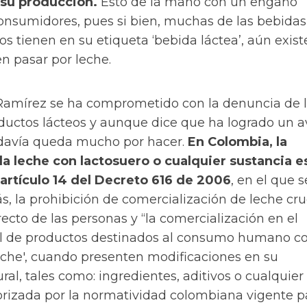
su producción.
Esto de la mano con un engaño
consumidores, pues si bien, muchas de las bebida
ros tienen en su etiqueta ‘bebida láctea’, aún exis
n pasar por leche.
 Ramírez se ha comprometido con la denuncia de 
oductos lácteos y aunque dice que ha logrado un a
odavía queda mucho por hacer.
En Colombia, la
la leche con lactosuero o cualquier sustancia e
 artículo 14 del Decreto 616 de 2006
, en el que s
s, la prohibición de comercialización de leche cr
ecto de las personas y
“la comercialización en el
nal de productos destinados al consumo humano co
che', cuando presenten modificaciones en su
al, tales como: ingredientes, aditivos o cualquier 
orizada por la normatividad colombiana vigente p