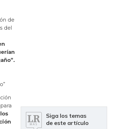
ión de
s del
en
uerían
gaño”.
o”
cción
 para
los
Siga los temas
ción
de este artículo