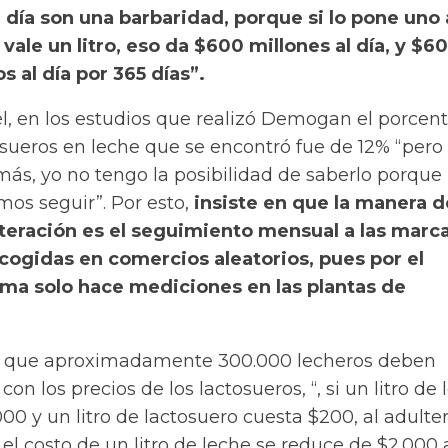
l día son una barbaridad, porque si lo pone uno 
 vale un litro, eso da $600 millones al día, y $6
s al día por 365 días”.
l, en los estudios que realizó Demogan el porcent
osueros en leche que se encontró fue de 12% “pero
ás, yo no tengo la posibilidad de saberlo porque
os seguir”. Por esto,
insiste en que la manera d
lteración es el seguimiento mensual a las marc
cogidas en comercios aleatorios, pues por el
ma solo hace mediciones en las plantas de
que aproximadamente 300.000 lecheros deben
con los precios de los lactosueros, “, si un litro de
00 y un litro de lactosuero cuesta $200, al adulter
el costo de un litro de leche se reduce de $2.000 