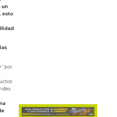
s un
, esto
ilidad
ias
r “por
e
uctos
andes
una
de