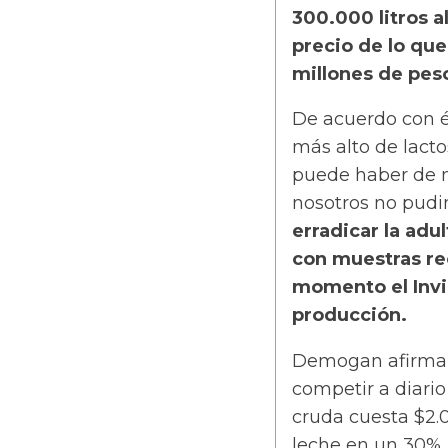
300.000 litros a
precio de lo que
millones de peso
De acuerdo con é
más alto de lact
puede haber de m
nosotros no pudim
erradicar la adu
con muestras re
momento el Invi
producción.
Demogan afirma 
competir a diario 
cruda cuesta $2.0
leche en un 30%, 