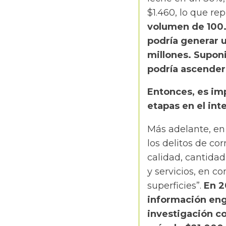
$1.460, lo que re
volumen de 100.0
podría generar u
millones. Suponi
podría ascender
Entonces, es imp
etapas en el int
Más adelante, en 
los delitos de co
calidad, cantida
y servicios, en c
superficies”.
En 2
información enga
investigación c