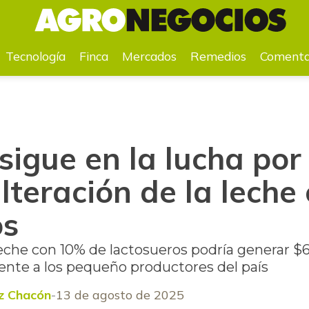
ón de la leche con lactosueros
Tecnología
Finca
Mercados
Remedios
Comenta
igue en la lucha por
lteración de la leche
os
leche con 10% de lactosueros podría generar $6
nte a los pequeño productores del país
z Chacón
13 de agosto de 2025