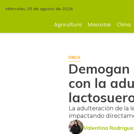
Miércoles, 05 de agosto de 2026
INICIO
FINCA
Demogan sigue en la lucha por acabar con la adulteraci
Agricultura
Mascotas
Clima
FINCA
Demogan s
con la adu
lactosuer
La adulteración de la 
impactando directame
Valentina Rodrígue