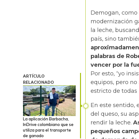
Demogan, como m
modernización ga
la leche, buscand
país, sino tambi
aproximadamente 
palabras de Rob
vencer por la fu
Por esto, “yo insi
ARTÍCULO
equipos, pero no
RELACIONADO
estricto de toda
En este sentido, 
del queso, su asp
La aplicación Barbacha,
rendir la leche.
As
InDrive colombiano que se
utiliza para el transporte
pequeños campes
de ganado