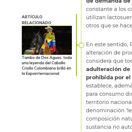
de demanda de 
constante a los 
utilizan lactosue
ARTÍCULO
RELACIONADO
otros que se hace
En este sentido,
alteración de pr
Tambo de Dos Aguas: toda
considera que t
una leyenda del Caballo
Criollo Colombiano brilló en
adulteración de 
la Expointernacional
prohibida por el
establece, ademá
para consumo dir
territorio nacio
denominación 'le
composición natur
sustancia no aut