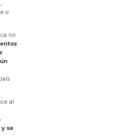
,
te o
ica no
lentos
e
aún
país
ce al
n
 y se