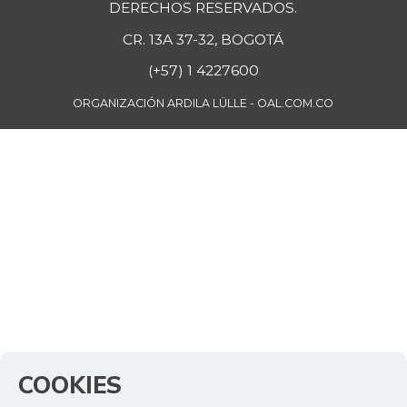
DERECHOS RESERVADOS.
CR. 13A 37-32, BOGOTÁ
(+57) 1 4227600
ORGANIZACIÓN ARDILA LÜLLE - OAL.COM.CO
COOKIES