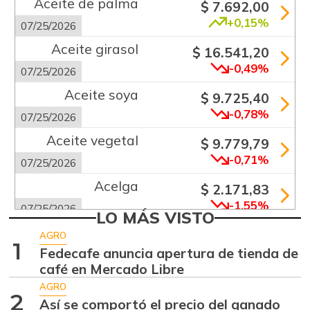
Aceite de palma
$ 7.692,00
+0,15%
07/25/2026
Aceite girasol
$ 16.541,20
-0,49%
07/25/2026
Aceite soya
$ 9.725,40
-0,78%
07/25/2026
Aceite vegetal
$ 9.779,79
-0,71%
07/25/2026
Acelga
$ 2.171,83
-1,55%
07/25/2026
LO MÁS VISTO
Aguacate común
$ 6.672,89
AGRO
1
+6,24%
Fedecafe anuncia apertura de tienda de
07/25/2026
café en Mercado Libre
Aguacate hass
$ 7.289,10
AGRO
-2,98%
2
07/25/2026
Así se comportó el precio del ganado