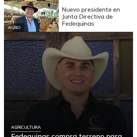
Nuevo presidente en
Junta Directiva de
Fedequinas
AGRO
AGRICULTURA
Fedequinas compra terreno para