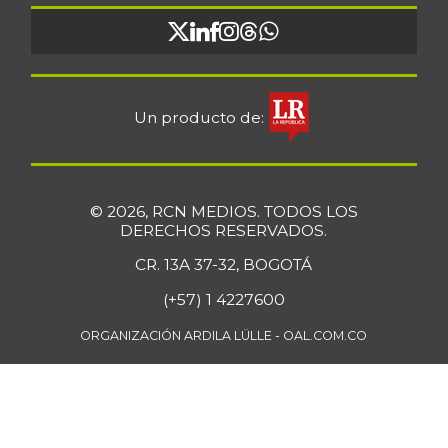
+0,97%
07/25/2026
Bocadillo veleño
$ 412,20
+4,57%
07/25/2026
Un producto de:
Bola de brazo de
$ 33.512,58
res
+0,13%
07/25/2026
© 2026, RCN MEDIOS. TODOS LOS
Bola de pierna de
DERECHOS RESERVADOS.
$ 33.363,35
res
+0,14%
CR. 13A 37-32, BOGOTÁ
07/25/2026
(+57) 1 4227600
Borojó
$ 8.292,33
+0,70%
ORGANIZACIÓN ARDILA LÜLLE - OAL.COM.CO
07/25/2026
Bota de res
$ 33.218,47
+0,17%
07/25/2026
Brazo con hueso