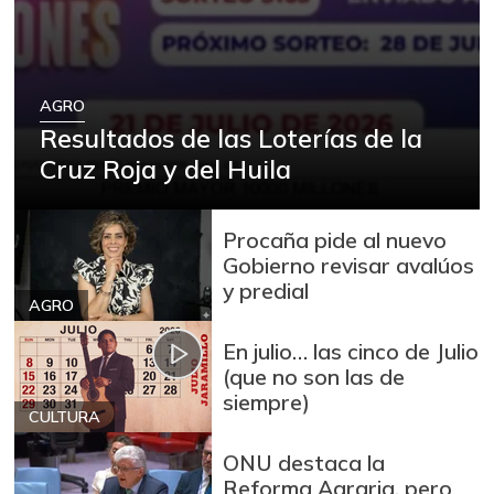
Arroz
$ 2.180,00
+88,05%
12/09/2023
Arroz blanco
AGRO
$ 3.995,50
Resultados de las Loterías de la
+53,54%
12/09/2023
Cruz Roja y del Huila
Arroz blanco en
$ 3.380,00
bulto
+53,72%
Procaña pide al nuevo
12/09/2023
Gobierno revisar avalúos
Arroz blanco
y predial
$ 3.283,00
importado
AGRO
-2,49%
07/25/2026
En julio… las cinco de Julio
Arroz de primera
(que no son las de
$ 3.494,15
siempre)
+0,72%
07/25/2026
CULTURA
Arroz de segunda
$ 3.162,00
ONU destaca la
-0,53%
07/25/2026
Reforma Agraria, pero