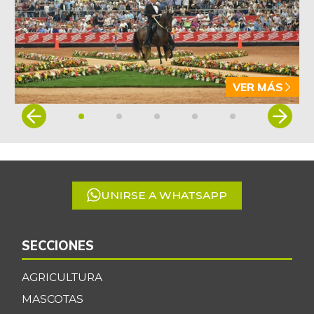
$ 5.155,29
vaina
-1,86%
07/25/2026
Arveja verde seca
$ 4.087,85
-0,46%
07/25/2026
VER MÁS
Atún en lata
$ 37.131,09
Item
+0,27%
1
07/25/2026
of
Avena en hojuelas
$ 9.832,64
5
-0,12%
07/25/2026
UNIRSE A WHATSAPP
Avena molida
$ 12.014,15
+0,28%
07/25/2026
Azúcar
SECCIONES
$ 3.132,61
+0,24%
07/25/2026
AGRICULTURA
Azúcar morena
$ 3.810,00
MASCOTAS
+0,20%
07/25/2026