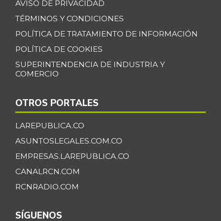
AVISO DE PRIVACIDAD
+0,52%
07/25/2026
TÉRMINOS Y CONDICIONES
Banano Urabá
$ 2.324,08
POLÍTICA DE TRATAMIENTO DE INFORMACIÓN
-0,09%
07/25/2026
POLÍTICA DE COOKIES
Banano criollo
$ 1.917,06
SUPERINTENDENCIA DE INDUSTRIA Y
-0,16%
07/25/2026
COMERCIO
Berenjena
$ 4.818,38
OTROS PORTALES
+3,82%
07/25/2026
Blanquillo entero
LAREPUBLICA.CO
$ 17.625,00
fresco
+2,17%
ASUNTOSLEGALES.COM.CO
07/25/2026
EMPRESAS.LAREPUBLICA.CO
Bocachico criollo
CANALRCN.COM
$ 22.140,43
fresco
-7,15%
RCNRADIO.COM
07/25/2026
Bocachico
SÍGUENOS
$ 16.851,79
importado