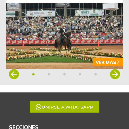
VER MÁS
Item
1
of
5
UNIRSE A WHATSAPP
SECCIONES