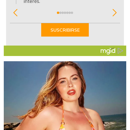
interés.
Item
1
of
SUSCRIBIRSE
7