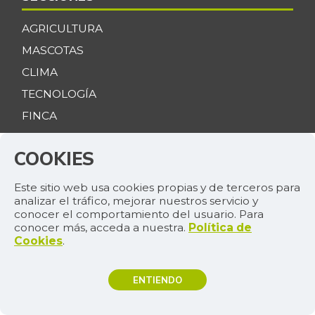
AGRICULTURA
MASCOTAS
CLIMA
TECNOLOGÍA
FINCA
MERCADOS
COOKIES
REMEDIOS
COMENTARIOS
Este sitio web usa cookies propias y de terceros para
analizar el tráfico, mejorar nuestros servicio y
AGENDA
conocer el comportamiento del usuario. Para
PRECIOS
conocer más, acceda a nuestra.
Política de
Cookies
.
VIDEOS
ENTIENDO
MANTÉNGASE CONECTADO
TEMAS DE INTERÉS