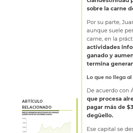
clandestinidad p
sobre la carne d
Por su parte, Ju
aunque suele pens
carne, en la práct
actividades info
ganado y aument
termina generand
Lo que no llega a
De acuerdo con Ál
que procesa alr
ARTÍCULO
pagar más de $3
RELACIONADO
degüello.
Ese capital se de