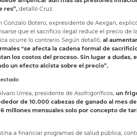
uede amplificar aún más las presiones inflacio
e res”,
detalló Cruz.
an Gonzalo Botero, expresidente de Aexgan, explic
arse que el sacrificio ilegal reduce el precio de l
ica ocurre lo contrario. Según detalló,
al aumentar
rmales “se afecta la cadena formal de sacrifici
an los costos del proceso. Sin lugar a dudas, 
o un efecto alcista sobre el precio”.
l estado
varo Urrea, presidente de Asofrigoríficos,
un frig
ededor de 10.000 cabezas de ganado al mes d
6 millones mensuales solo por concepto de tar
stina a financiar programas de salud pública, cont