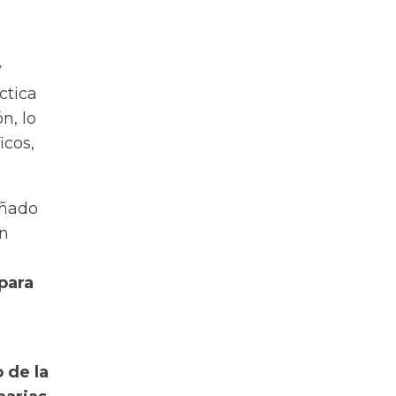
y
ctica
n, lo
icos,
añado
en
para
 de la