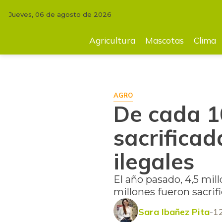
Jueves, 06 de agosto de 2026
INICIO
FINCA
De cada 10 cabezas de ganado, tres son sacrificadas en
Agricultura
Mascotas
Clima
AGRO
De cada 1
sacrificad
ilegales
El año pasado, 4,5 mill
millones fueron sacrif
Sara Ibañez Pita
1