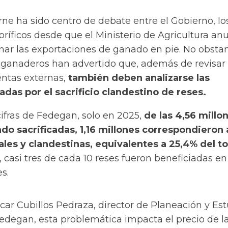
arne ha sido centro de debate entre el Gobierno, lo
goríficos desde que el Ministerio de Agricultura an
nar las exportaciones de ganado en pie
. No obstan
 ganaderos han advertido que, además de revisar 
entas externas,
también deben analizarse las
das por el sacrificio clandestino de reses.
ifras de Fedegan, solo en 2025,
de las 4,56 millo
o sacrificadas, 1,16 millones correspondieron 
ales y clandestinas, equivalentes a 25,4% del to
, casi tres de cada 10 reses fueron beneficiadas en
s.
ar Cubillos Pedraza, director de Planeación y Es
degan, esta problemática impacta el precio de l