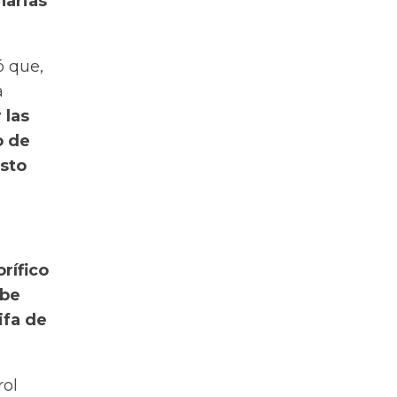
narias
ó que,
a
 las
o de
esto
orífico
ebe
ifa de
rol