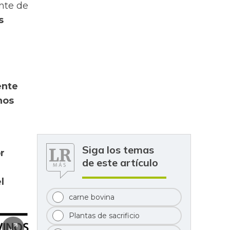
ante de
s
ente
nos
Siga los temas
r
de este artículo
l
carne bovina
Plantas de sacrificio