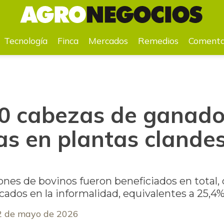
 plantas clandestinas e ilegales
Tecnología
Finca
Mercados
Remedios
Comenta
0 cabezas de ganado,
as en plantas clandes
ones de bovinos fueron beneficiados en total, d
icados en la informalidad, equivalentes a 25,4
2 de mayo de 2026