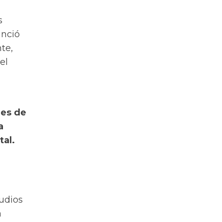
s
unció
te,
el
nes de
a
tal.
tudios
a