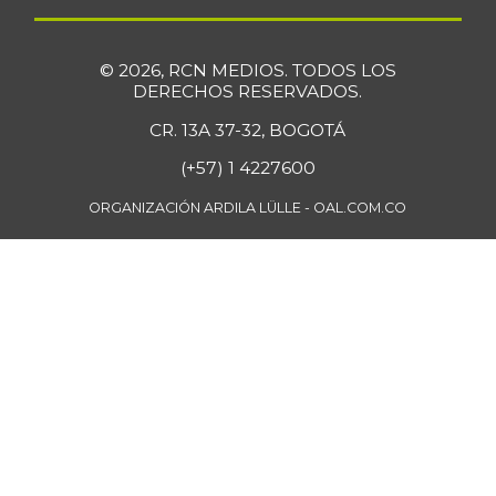
© 2026, RCN MEDIOS. TODOS LOS
DERECHOS RESERVADOS.
CR. 13A 37-32, BOGOTÁ
(+57) 1 4227600
ORGANIZACIÓN ARDILA LÜLLE - OAL.COM.CO