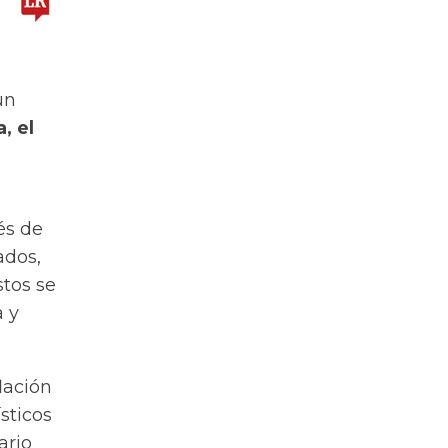
un
, el
és de
ados,
stos se
a y
lación
sticos
ario