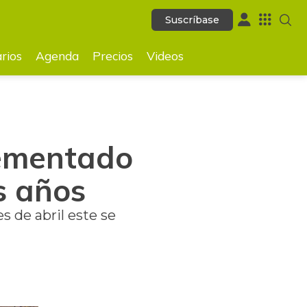
Suscríbase
Suscríbase
GUARDAR
rios
Agenda
Precios
Videos
crementado
s años
s de abril este se