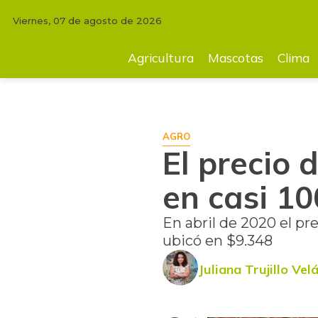
Viernes, 07 de agosto de 2026
INICIO
MERCADOS
El precio de la carne se ha incrementado en casi 
Agricultura
Mascotas
Clima
AGRO
El precio 
en casi 10
En abril de 2020 el pre
ubicó en $9.348
Juliana Trujillo Ve