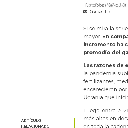
Gráfico LR
Si se mira la ser
mayor.
En compar
incremento ha s
promedio del ga
Las razones de 
la pandemia subi
fertilizantes, me
encarecieron por l
Ucrania que inici
Luego, entre 2021
más altos en déca
ARTÍCULO
en toda la cadena
RELACIONADO