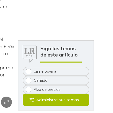
ario
el
n 8,4%
Siga los temas
stro
de este artículo
 prima
carne bovina
lor
Ganado
Alza de precios
Administre sus temas