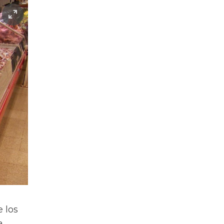
 los
a