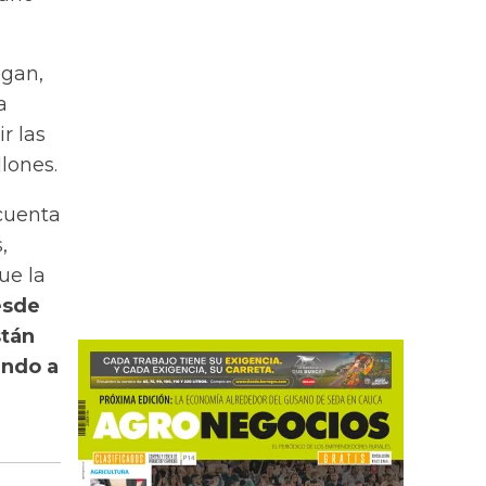
egan,
a
r las
lones.
 cuenta
,
ue la
esde
stán
endo a