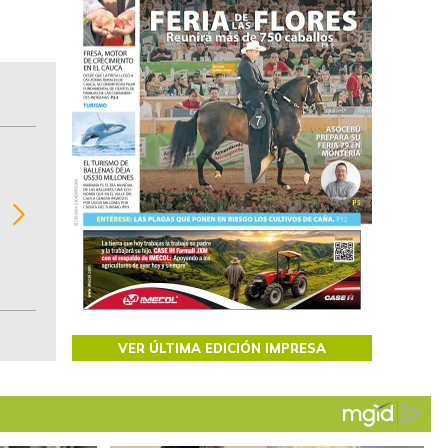
BITÁCORA EMPRESARIAL 10.000 LR
Recopilación clasificada por sectores económi
02
regiones del comportamiento general y detall
de las 10.000 primeras empresas en ventas e
Colombia.
VER ÚLTIMA EDICIÓN IMPRESA