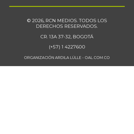
© 2026, RCN MEDIOS. TODOS LOS
DERECHOS RESERVADOS.
CR. 13A 37-32, BOGOTÁ
(+57) 1 4227600
ORGANIZACIÓN ARDILA LÜLLE - OAL.COM.CO