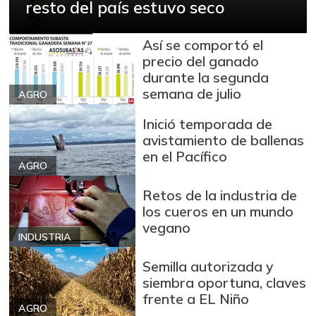
resto del país estuvo seco
Así se comportó el
precio del ganado
durante la segunda
semana de julio
AGRO
Inició temporada de
avistamiento de ballenas
en el Pacífico
AGRO
Retos de la industria de
los cueros en un mundo
vegano
INDUSTRIA
Semilla autorizada y
siembra oportuna, claves
frente a EL Niño
AGRO