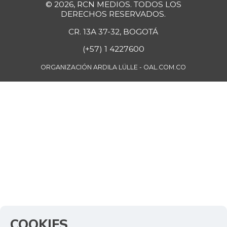
© 2026, RCN MEDIOS. TODOS LOS
DERECHOS RESERVADOS.
CR. 13A 37-32, BOGOTÁ
(+57) 1 4227600
ORGANIZACIÓN ARDILA LÜLLE - OAL.COM.CO
COOKIES