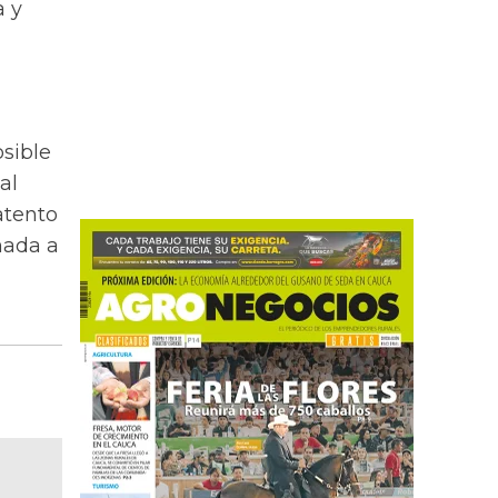
a y
osible
al
atento
amada a