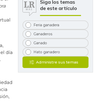
Siga los temas
ora
de este artículo
rtual
Feria ganadera
Ganaderos
Ganado
a,
el día
Hato ganadero
.
Administre sus temas
riedad
ncia
sión,