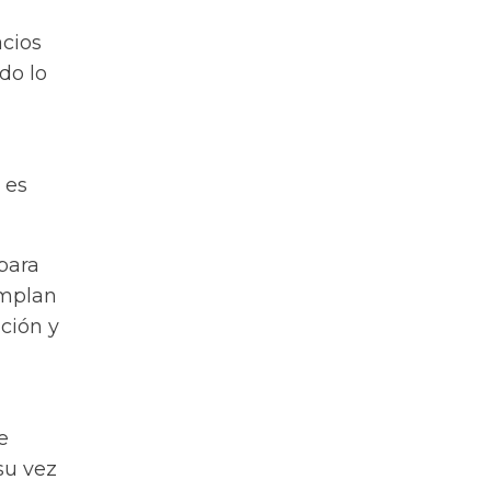
acios
do lo
 es
 para
umplan
ación y
e
su vez