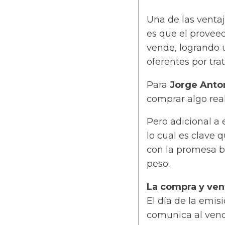
Una de las ventaj
es que el proveed
vende, logrando 
oferentes por tra
Para
Jorge Anton
comprar algo real
Pero adicional a e
lo cual es clave 
con la promesa bá
peso.
La compra y vent
El día de la emis
comunica al vend