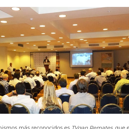
nismos más reconocidos es
TVgan Remates
, que 