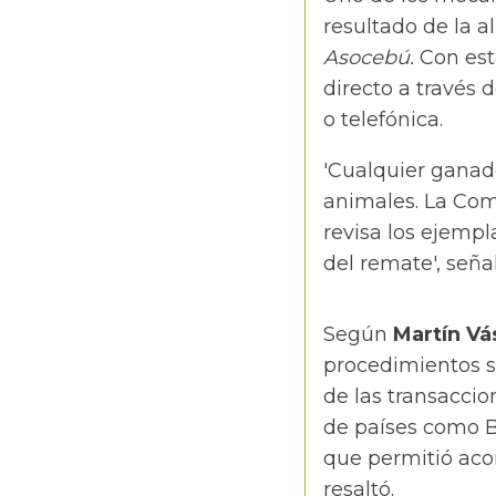
resultado de la a
Asocebú.
Con est
directo a través 
o telefónica.
'Cualquier ganade
animales. La Come
revisa los ejempla
del remate', señ
Según
Martín Vá
procedimientos s
de las transaccio
de países como Br
que permitió aco
resaltó.