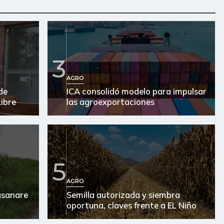
3
AGRO
de
ICA consolidó modelo para impulsar
ibre
las agroexportaciones
5
AGRO
Casanare
Semilla autorizada y siembra
oportuna, claves frente a EL Niño