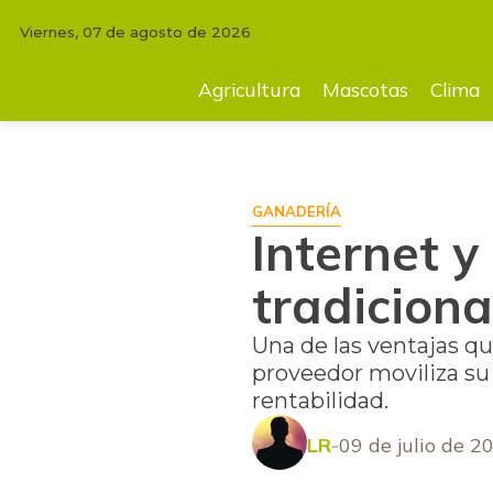
Viernes, 07 de agosto de 2026
INICIO
FINCA
Internet y televisión se toman remates tradicionales d
Agricultura
Mascotas
Clima
GANADERÍA
Internet y
tradicion
Una de las ventajas qu
proveedor moviliza su
rentabilidad.
LR
09 de julio de 2