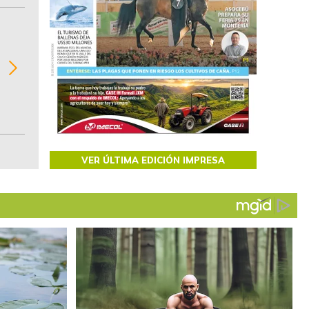
BITÁCORA EMPRESARIAL 10.000 LR
Recopilación clasificada por sectores económi
02
regiones del comportamiento general y detall
de las 10.000 primeras empresas en ventas e
Colombia.
VER ÚLTIMA EDICIÓN IMPRESA