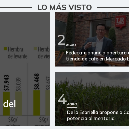
LO MÁS VISTO
2
AGRO
Fedecafe anuncia apertura 
tienda de café en Mercado L
4
 del
AGRO
De la Espriella propone a 
potencia alimentaria