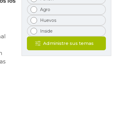
os los
Agro
Huevos
Inside
nal
Administre sus temas
n
as