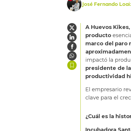
José Fernando Loai
A Huevos Kikes,
producto
esencia
marco del paro n
aproximadament
impactó la produ
presidente de la
productividad hi
El empresario rev
clave para el cre
¿Cuál es la hist
Incubadora Sant