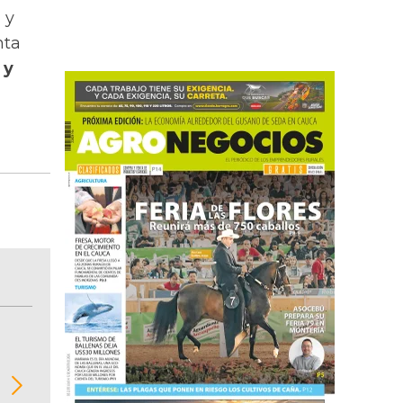
 y
nta
 y
BITÁCORA EMPRESARIAL 10.000 LR
Recopilación clasificada por sectores económi
02
regiones del comportamiento general y detall
de las 10.000 primeras empresas en ventas e