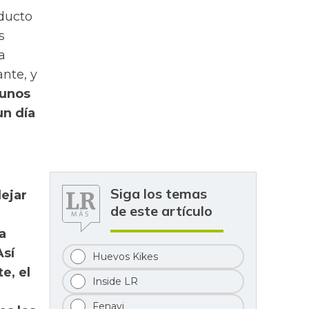
ducto
s
a
nte, y
 unos
un día
Siga los temas
dejar
de este artículo
a
Así
Huevos Kikes
e, el
Inside LR
Fenavi