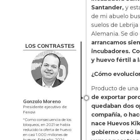
Santander,
y est
de mi abuelo bus
suelos de Lebrija
Alemania. Se dio 
arrancamos sien
LOS CONTRASTES
incubadores. Co
y huevo fértil a 
¿Cómo evolucion
Producto de una 
de exportar porq
Gonzalo Moreno
quedaban dos opc
Presidente ejecutivo de
Fenavi
compañía, o hac
“Como consecuencia de los
nace Huevos Kik
bloqueos, en 2021 se había
reducido la oferta de huevo
gobierno creó la
en casi 1.000 millones de
huevos. Este año, 2024,