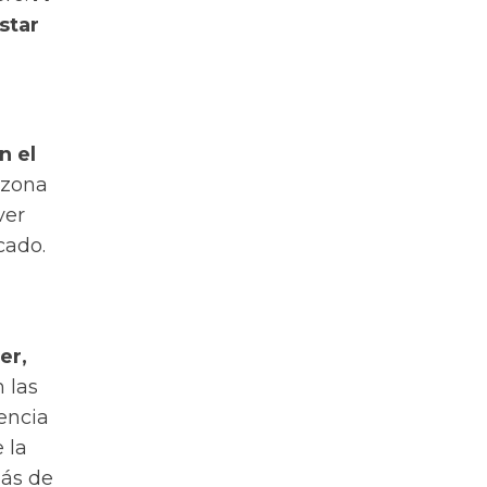
star
n el
 zona
ver
cado.
er,
 las
encia
 la
más de