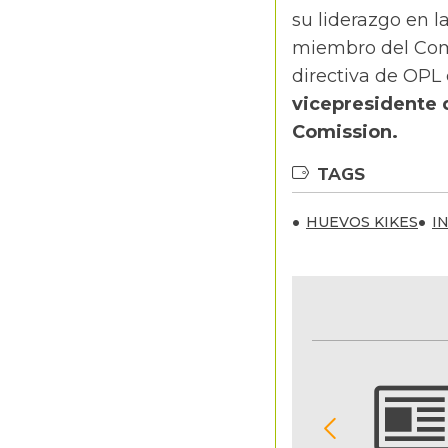
su liderazgo en l
miembro del Comi
directiva de OPL 
vicepresidente d
Comission.
TAGS
HUEVOS KIKES
I
NOTIFICACIONES Y ALERTAS
Reciba en su correo electrónico las noticias
seleccionadas por nuestro equipo editorial