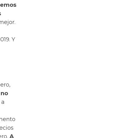
 hemos
s
mejor.
019. Y
ero,
 no
 a
emento
ecios
ero.
A