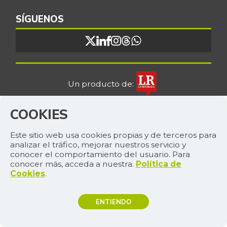
SÍGUENOS
Un producto de:
COOKIES
© 2026, RCN MEDIOS. TODOS LOS
Este sitio web usa cookies propias y de terceros para
DERECHOS RESERVADOS.
analizar el tráfico, mejorar nuestros servicio y
conocer el comportamiento del usuario. Para
CR. 13A 37-32, BOGOTÁ
conocer más, acceda a nuestra.
Política de
Cookies
.
(+57) 1 4227600
ORGANIZACIÓN ARDILA LÜLLE - OAL.COM.CO
ENTIENDO
TEMAS DE INTERÉS