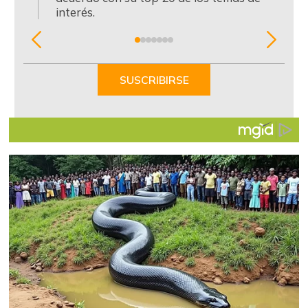
interés.
Item
1
of
SUSCRIBIRSE
7