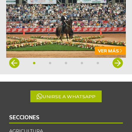
VER MÁS
Item
1
of
5
UNIRSE A WHATSAPP
SECCIONES
AGRICULTURA