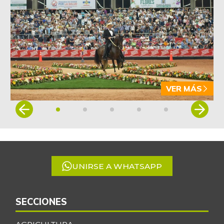
VER MÁS
Item
1
of
5
UNIRSE A WHATSAPP
SECCIONES