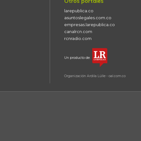
Otros portales
larepublica.co
asuntoslegales.com.co
empresas.larepublica.co
canalrcn.com
rcnradio.com
Un producto de:
Organización Ardila Lülle - oal.com.co