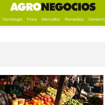
a
Mercados
Remedios
Comentarios
Agenda
Pr
Tecnología
Finca
Mercados
Remedios
Comenta