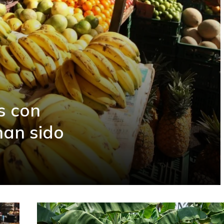
s con
han sido