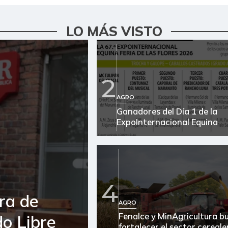
LO MÁS VISTO
2
AGRO
Ganadores del Día 1 de la
ExpoInternacional Equina
4
ra de
AGRO
Fenalce y MinAgricultura b
o Libre
fortalecer el sector cereale