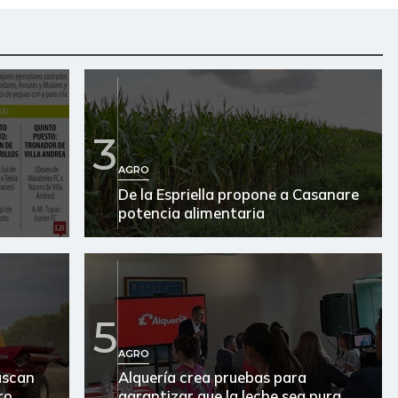
3
AGRO
De la Espriella propone a Casanare
potencia alimentaria
5
AGRO
uscan
Alquería crea pruebas para
ro
garantizar que la leche sea pura