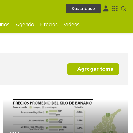
Suscríbase
Suscríbase
ecios
Videos
rios
Agenda
Precios
Videos
Agregar tema