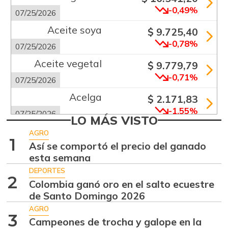
-0,49%
07/25/2026
Aceite soya
$ 9.725,40
-0,78%
07/25/2026
Aceite vegetal
$ 9.779,79
-0,71%
07/25/2026
Acelga
$ 2.171,83
-1,55%
07/25/2026
LO MÁS VISTO
Aguacate común
$ 6.672,89
AGRO
1
+6,24%
Así se comportó el precio del ganado
07/25/2026
esta semana
Aguacate hass
$ 7.289,10
DEPORTES
-2,98%
2
07/25/2026
Colombia ganó oro en el salto ecuestre
de Santo Domingo 2026
Aguacate
$ 8.366,30
papelillo
AGRO
3
-1,18%
Campeones de trocha y galope en la
07/25/2026