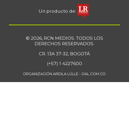
+4,57%
07/25/2026
Un producto de:
Bola de brazo de
$ 33.512,58
res
+0,13%
07/25/2026
© 2026, RCN MEDIOS. TODOS LOS
Bola de pierna de
DERECHOS RESERVADOS.
$ 33.363,35
res
+0,14%
CR. 13A 37-32, BOGOTÁ
07/25/2026
(+57) 1 4227600
Borojó
$ 8.292,33
+0,70%
ORGANIZACIÓN ARDILA LÜLLE - OAL.COM.CO
07/25/2026
Bota de res
$ 33.218,47
+0,17%
07/25/2026
Brazo con hueso
$ 15.183,40
de cerdo
-3,23%
07/25/2026