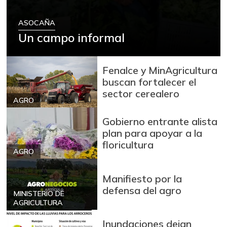
Arroz blanco
$ 3.995,50
+53,54%
ASOCAÑA
12/09/2023
Un campo informal
Arroz blanco en
$ 3.380,00
bulto
+53,72%
Fenalce y MinAgricultura
12/09/2023
buscan fortalecer el
Arroz blanco
sector cerealero
$ 3.283,00
importado
AGRO
-2,49%
07/25/2026
Gobierno entrante alista
Arroz de primera
plan para apoyar a la
$ 3.494,15
floricultura
+0,72%
07/25/2026
AGRO
Arroz de segunda
$ 3.162,00
Manifiesto por la
-0,53%
07/25/2026
defensa del agro
MINISTERIO DE
Arroz excelso
$ 3.636,56
AGRICULTURA
+0,19%
07/25/2026
Inundaciones dejan