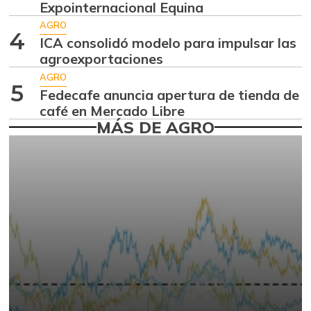
Expointernacional Equina
Ahuyama
$ 1.634,56
AGRO
4
-0,51%
ICA consolidó modelo para impulsar las
07/25/2026
agroexportaciones
Ahuyamín
$ 1.672,87
AGRO
+7,50%
5
07/25/2026
Fedecafe anuncia apertura de tienda de
café en Mercado Libre
Ajo
$ 6.102,86
MÁS DE AGRO
-2,18%
07/25/2026
Ají dulce
$ 2.880,14
+4,83%
01/17/2015
Ají topito dulce
$ 3.229,50
-11,89%
07/25/2026
Alas de pollo sin
$ 9.411,93
costillar
-1,17%
07/25/2026