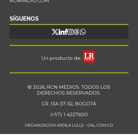
RCNRADIO.COM
Bocachico
$ 16.851,79
importado
SÍGUENOS
+0,97%
07/25/2026
Bocadillo veleño
$ 412,20
+4,57%
07/25/2026
Bola de brazo de
Un producto de:
$ 33.512,58
res
+0,13%
07/25/2026
Bola de pierna de
$ 33.363,35
© 2026, RCN MEDIOS. TODOS LOS
res
DERECHOS RESERVADOS.
+0,14%
07/25/2026
CR. 13A 37-32, BOGOTÁ
Borojó
$ 8.292,33
(+57) 1 4227600
+0,70%
07/25/2026
ORGANIZACIÓN ARDILA LÜLLE - OAL.COM.CO
Bota de res
$ 33.218,47