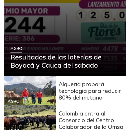
Arracacha blanca
$ 4.149,62
+5,13%
07/25/2026
Arroz
$ 2.180,00
+88,05%
12/09/2023
Arroz blanco
$ 3.995,50
AGRO
+53,54%
12/09/2023
Resultados de las loterías de
Arroz blanco en
Boyacá y Cauca del sábado
$ 3.380,00
bulto
+53,72%
12/09/2023
Alquería probará
Arroz blanco
tecnología para reducir
$ 3.283,00
importado
80% del metano
-2,49%
AGRO
07/25/2026
Arroz de primera
Colombia entra al
$ 3.494,15
Consorcio del Centro
+0,72%
07/25/2026
Colaborador de la Omsa