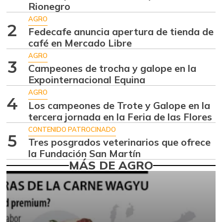
Aguacate hass
$ 7.289,10
Rionegro
-2,98%
07/25/2026
AGRO
2
Fedecafe anuncia apertura de tienda de
Aguacate
$ 8.366,30
café en Mercado Libre
papelillo
-1,18%
AGRO
07/25/2026
3
Campeones de trocha y galope en la
Ahuyama
Expointernacional Equina
$ 1.634,56
-0,51%
AGRO
07/25/2026
4
Los campeones de Trote y Galope en la
Ahuyamín
$ 1.672,87
tercera jornada en la Feria de las Flores
+7,50%
07/25/2026
CONTENIDO PATROCINADO
5
Tres posgrados veterinarios que ofrece
Ajo
$ 6.102,86
la Fundación San Martín
-2,18%
07/25/2026
MÁS DE AGRO
Ají dulce
$ 2.880,14
+4,83%
01/17/2015
Ají topito dulce
$ 3.229,50