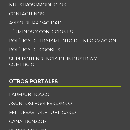
NUESTROS PRODUCTOS
Banano Bocadillo
$ 2.406,00
CONTÁCTENOS
+0,52%
07/25/2026
AVISO DE PRIVACIDAD
Banano Urabá
$ 2.324,08
TÉRMINOS Y CONDICIONES
-0,09%
07/25/2026
POLÍTICA DE TRATAMIENTO DE INFORMACIÓN
Banano criollo
$ 1.917,06
POLÍTICA DE COOKIES
-0,16%
07/25/2026
SUPERINTENDENCIA DE INDUSTRIA Y
COMERCIO
Berenjena
$ 4.818,38
+3,82%
07/25/2026
OTROS PORTALES
Blanquillo entero
$ 17.625,00
fresco
LAREPUBLICA.CO
+2,17%
07/25/2026
ASUNTOSLEGALES.COM.CO
Bocachico criollo
EMPRESAS.LAREPUBLICA.CO
$ 22.140,43
fresco
CANALRCN.COM
-7,15%
07/25/2026