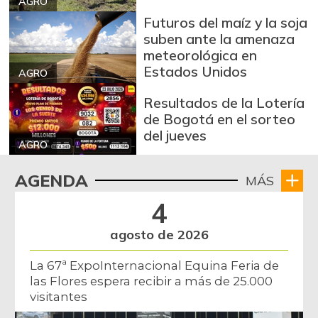
AGRO
Arroz de segunda
$ 3.162,00
Futuros del maíz y la soja
-0,53%
07/25/2026
suben ante la amenaza
Arroz excelso
$ 3.636,56
meteorológica en
Estados Unidos
+0,19%
AGRO
07/25/2026
Arroz paddy verde
$ 1.572,00
Resultados de la Lotería
de Bogotá en el sorteo
+52,37%
12/09/2023
del jueves
Arroz sopa cristal
AGRO
$ 2.415,00
+0,84%
07/25/2026
AGENDA
MÁS
Arveja amarilla
$ 3.685,86
4
seca importada
-2,04%
07/25/2026
agosto de 2026
Arveja enlatada
$ 14.130,40
La 67ª ExpoInternacional Equina Feria de
+2,79%
07/25/2026
las Flores espera recibir a más de 25.000
visitantes
Arveja verde
$ 6.022,87