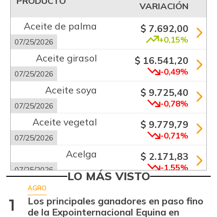
PRODUCTO
VARIACIÓN
Aceite de palma
$ 7.692,00
+0,15%
07/25/2026
Aceite girasol
$ 16.541,20
-0,49%
07/25/2026
Aceite soya
$ 9.725,40
-0,78%
07/25/2026
Aceite vegetal
$ 9.779,79
-0,71%
07/25/2026
Acelga
$ 2.171,83
-1,55%
07/25/2026
LO MÁS VISTO
Aguacate común
$ 6.672,89
AGRO
+6,24%
Los principales ganadores en paso fino
1
07/25/2026
de la Expointernacional Equina en