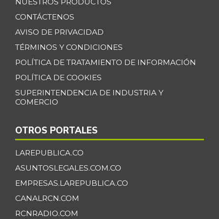
NUESTROS PRODUCTOS
Panela cuadrada
CONTÁCTENOS
$ 3.633,00
blanca
AVISO DE PRIVACIDAD
-8,03%
07/25/2026
TÉRMINOS Y CONDICIONES
Papa criolla
$ 6.025,00
POLÍTICA DE TRATAMIENTO DE INFORMACIÓN
+2,00%
07/25/2026
POLÍTICA DE COOKIES
Papa pastusa
$ 2.014,00
SUPERINTENDENCIA DE INDUSTRIA Y
COMERCIO
+1,67%
07/25/2026
Papa suprema
$ 1.090,00
OTROS PORTALES
+25,29%
06/27/2020
LAREPUBLICA.CO
Papaya maradol
$ 2.517,00
+10,35%
ASUNTOSLEGALES.COM.CO
07/25/2026
EMPRESAS.LAREPUBLICA.CO
Patilla
$ 2.033,00
CANALRCN.COM
-2,40%
07/25/2026
RCNRADIO.COM