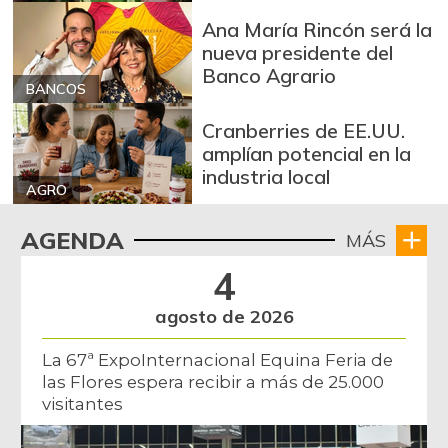
Ana María Rincón será la
Guayaba común
$ 1.173,00
nueva presidente del
-
12/21/2013
Banco Agrario
BANCOS
Habichuela
$ 2.909,00
+44,22%
Cranberries de EE.UU.
07/25/2026
amplían potencial en la
Kiwi
$ 17.458,00
industria local
-2,33%
AGRO
07/25/2026
Lechuga batavia
$ 2.927,00
AGENDA
MÁS
+3,17%
07/25/2026
4
Limón Tahití
$ 1.517,00
agosto de 2026
+55,59%
07/25/2026
Limón común
La 67ª ExpoInternacional Equina Feria de
$ 3.480,00
las Flores espera recibir a más de 25.000
+9,88%
07/25/2026
visitantes
Lulo
$ 5.542,00