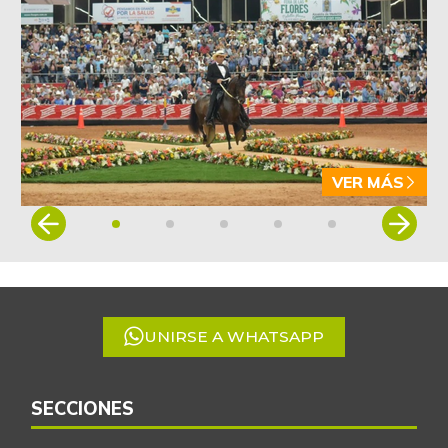
+3,78%
07/25/2026
Mandarina
$ 1.600,00
arrayana
-
02/24/2024
Mandarina común
$ 2.400,00
-
06/21/2025
VER MÁS
Mango Tommy
$ 7.727,00
Item
+4,89%
07/25/2026
1
Mango de azúcar
of
$ 5.475,00
5
+12,70%
06/13/2026
Mango reina
$ 909,00
UNIRSE A WHATSAPP
-
11/10/2012
Manzana
$ 8.990,00
SECCIONES
+1,80%
07/25/2026