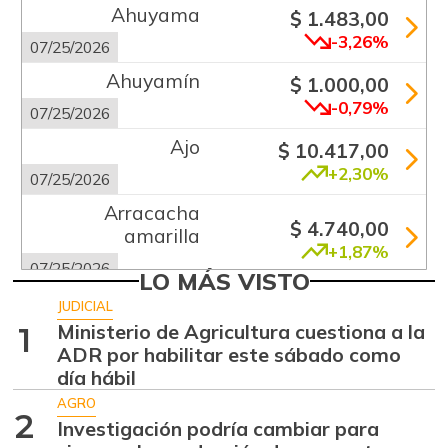
Ahuyama
$ 1.483,00
-3,26%
07/25/2026
Ahuyamín
$ 1.000,00
-0,79%
07/25/2026
Ajo
$ 10.417,00
+2,30%
07/25/2026
Arracacha
$ 4.740,00
amarilla
+1,87%
07/25/2026
LO MÁS VISTO
Arveja verde
$ 6.058,00
JUDICIAL
+2,38%
Ministerio de Agricultura cuestiona a la
1
07/25/2026
ADR por habilitar este sábado como
Banano criollo
$ 867,00
día hábil
+12,16%
07/25/2026
AGRO
2
Investigación podría cambiar para
Berenjena
$ 7.625,00