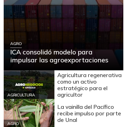
-
07/05/2014
Feijoa
$ 5.000,00
-
08/06/2022
Fresa
$ 11.944,00
+9,69%
AGRO
07/25/2026
ICA consolidó modelo para
Fríjol verde en
$ 5.346,00
impulsar las agroexportaciones
vaina
-7,56%
07/25/2026
Agricultura regenerativa
Granadilla
$ 10.926,00
como un activo
+7,78%
estratégico para el
07/25/2026
agricultor
AGRICULTURA
Guanábana
$ 6.492,00
-6,36%
La vainilla del Pacífico
07/25/2026
recibe impulso por parte
Guayaba
$ 3.217,00
de Unal
AGRO
+2,13%
07/25/2026