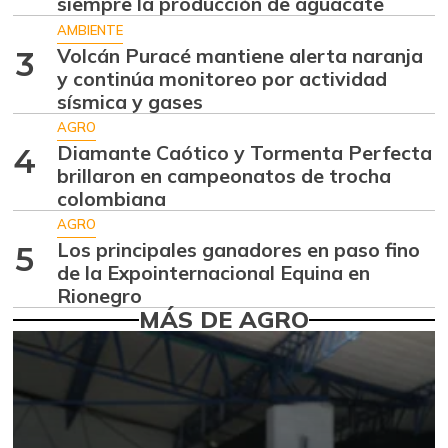
siempre la producción de aguacate
-0,33%
07/25/2026
AMBIENTE
Calabacín
Volcán Puracé mantiene alerta naranja
$ 520,00
3
y continúa monitoreo por actividad
+2,56%
07/26/2014
sísmica y gases
Cebolla cabezona
AGRO
$ 2.592,00
blanca
Diamante Caótico y Tormenta Perfecta
4
-6,73%
07/25/2026
brillaron en campeonatos de trocha
colombiana
Cebolla cabezona
$ 3.283,00
AGRO
roja
+19,12%
Los principales ganadores en paso fino
5
05/04/2019
de la Expointernacional Equina en
Cebolla junca
Rionegro
$ 3.617,00
MÁS DE AGRO
-5,64%
07/25/2026
Cebolla puerro
$ 8.075,00
+0,94%
07/25/2026
Chócolo mazorca
$ 2.208,00