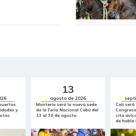
Limón común
Lulo
Mandarina arrayana
Mandarina común
Mango Tommy
Mango de azúcar
Mango reina
13
Manzana
026
agosto de 2026
sept
puertas
Montería será la nueva sede
Cali será
Manzana roja
idades y
de la Feria Nacional Cebú del
Congreso
otas
13 al 30 de agosto
cita avíc
de habla
Manzana verde
Maracuyá