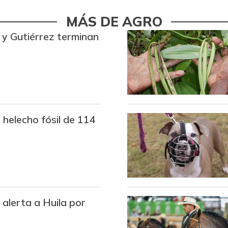
Fresa
MÁS DE AGRO
y Gutiérrez terminan
Fríjol verde en vaina
Granadilla
Guanábana
Guayaba
helecho fósil de 114
Guayaba común
Habichuela
Kiwi
Lechuga batavia
 alerta a Huila por
Limón Tahití