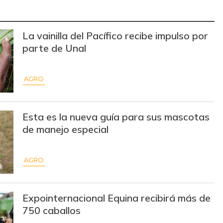
$ 11.944,00
+$ 1.055,00
+9,69%
La vainilla del Pacífico recibe impulso por
$ 5.346,00
-$ 437,00
-7,56%
parte de Unal
$ 10.926,00
+$ 789,00
+7,78%
$ 6.492,00
-$ 441,00
-6,36%
AGRO
$ 3.217,00
+$ 67,00
+2,13%
Esta es la nueva guía para sus mascotas
$ 1.173,00
-
-
de manejo especial
$ 2.909,00
+$ 892,00
+44,22%
AGRO
$ 17.458,00
-$ 417,00
-2,33%
$ 2.927,00
+$ 90,00
+3,17%
Expointernacional Equina recibirá más de
$ 1.517,00
+$ 542,00
+55,59%
750 caballos