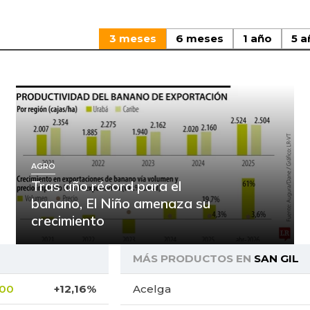
3 meses
6 meses
1 año
5 a
AGRO
Tras año récord para el
banano, El Niño amenaza su
crecimiento
MÁS PRODUCTOS EN
SAN GIL
,00
+12,16%
Acelga