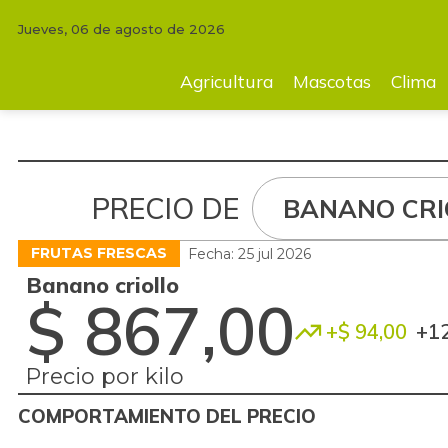
Jueves, 06 de agosto de 2026
Agricultura
Mascotas
Clima
Tecnología
Finc
Agricultura
Mascotas
Clima
PRECIO DE
BANANO CRI
FRUTAS FRESCAS
Fecha: 25 jul 2026
Banano criollo
$ 867,00
+$ 94,00
+1
Precio por kilo
COMPORTAMIENTO DEL PRECIO