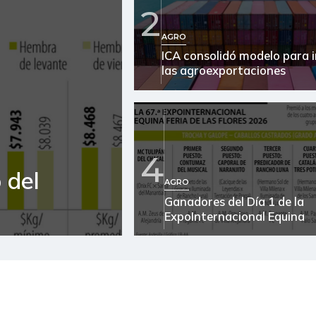
2
Cebolla puerro
AGRO
ICA consolidó modelo para 
Chócolo mazorca
las agroexportaciones
Cidra
Cilantro
Ciruela roja
4
 del
Curuba
AGRO
Ganadores del Día 1 de la
Curuba larga
ExpoInternacional Equina
Durazno
Espinaca
Feijoa