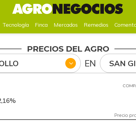
a
Mercados
Remedios
Comentarios
Agenda
Pr
Tecnología
Finca
Mercados
Remedios
Comenta
PRECIOS DEL AGRO
EN
OLLO
SAN GI
COMPA
2,16%
Precio pr