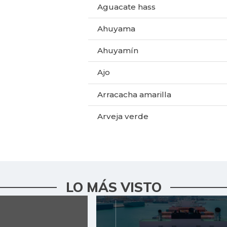
Aguacate hass
Ahuyama
Ahuyamín
Ajo
Arracacha amarilla
Arveja verde
Berenjena
Calabacín
Cebolla cabezona blanca
LO MÁS VISTO
Cebolla cabezona roja
Cebolla junca