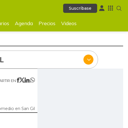
Suscríbase
Suscríbase
ecios
Videos
rios
Agenda
Precios
Videos
L
RTIR EN:
omedio en San Gil