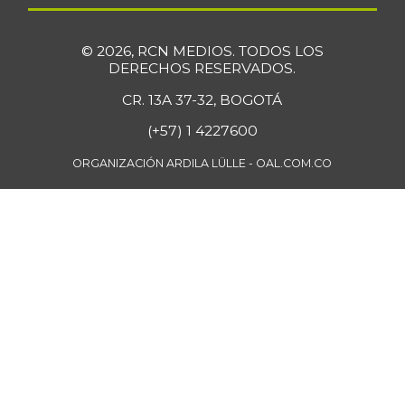
+3,41%
07/25/2026
Pera importada
$ 9.917,00
© 2026, RCN MEDIOS. TODOS LOS
DERECHOS RESERVADOS.
-2,66%
07/25/2026
CR. 13A 37-32, BOGOTÁ
Perejil
$ 8.192,00
(+57) 1 4227600
-5,29%
07/25/2026
ORGANIZACIÓN ARDILA LÜLLE - OAL.COM.CO
Pimentón
$ 3.238,00
-1,82%
07/25/2026
Pitahaya
$ 8.500,00
+6,25%
07/26/2014
Piña Gold
$ 2.153,00
+2,23%
07/25/2026
Piña perolera
$ 1.967,00
-0,81%
07/25/2026