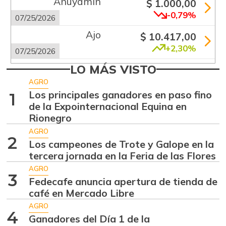
Ahuyamín
$ 1.000,00
-0,79%
07/25/2026
Ajo
$ 10.417,00
+2,30%
07/25/2026
Arracacha
LO MÁS VISTO
$ 4.740,00
amarilla
AGRO
+1,87%
Los principales ganadores en paso fino
1
07/25/2026
de la Expointernacional Equina en
Arveja verde
$ 6.058,00
Rionegro
+2,38%
07/25/2026
AGRO
2
Los campeones de Trote y Galope en la
Banano criollo
$ 867,00
tercera jornada en la Feria de las Flores
+12,16%
07/25/2026
AGRO
3
Berenjena
Fedecafe anuncia apertura de tienda de
$ 7.625,00
café en Mercado Libre
-0,33%
07/25/2026
AGRO
Calabacín
4
$ 520,00
Ganadores del Día 1 de la