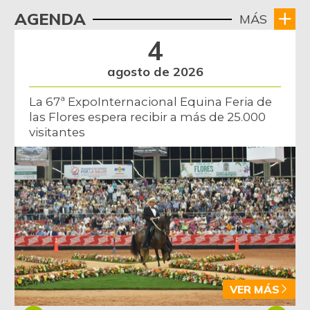
Kiwi
$ 17.458,00
AGENDA
MÁS
-2,33%
07/25/2026
4
Lechuga batavia
$ 2.927,00
agosto de 2026
+3,17%
07/25/2026
La 67ª ExpoInternacional Equina Feria de
Limón Tahití
$ 1.517,00
las Flores espera recibir a más de 25.000
+55,59%
07/25/2026
visitantes
Limón común
$ 3.480,00
+9,88%
07/25/2026
Lulo
$ 5.542,00
+3,78%
07/25/2026
Mandarina
$ 1.600,00
arrayana
-
02/24/2024
VER MÁS
Mandarina común
$ 2.400,00