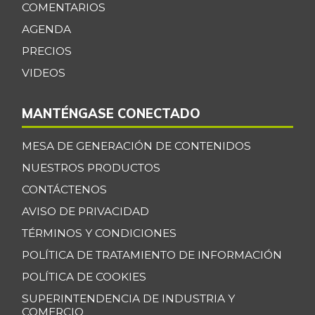
Maracuyá
$ 6.333,00
COMENTARIOS
+0,88%
07/25/2026
AGENDA
Melón
$ 3.167,00
PRECIOS
+14,13%
07/25/2026
VIDEOS
Mora de castilla
$ 5.938,00
MANTÉNGASE CONECTADO
+1,07%
07/25/2026
Naranja común
$ 1.913,00
MESA DE GENERACIÓN DE CONTENIDOS
-2,75%
07/25/2026
NUESTROS PRODUCTOS
Panela cuadrada
$ 3.550,00
CONTÁCTENOS
-7,79%
07/25/2026
AVISO DE PRIVACIDAD
Panela cuadrada
TÉRMINOS Y CONDICIONES
$ 3.633,00
blanca
POLÍTICA DE TRATAMIENTO DE INFORMACIÓN
-8,03%
07/25/2026
POLÍTICA DE COOKIES
Papa criolla
$ 6.025,00
SUPERINTENDENCIA DE INDUSTRIA Y
COMERCIO