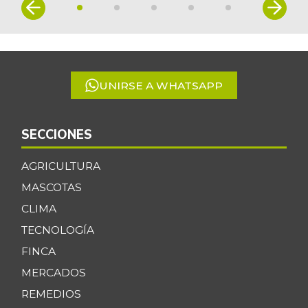
Item
-
06/21/2025
1
of
Mango Tommy
$ 7.727,00
5
+4,89%
07/25/2026
Mango de azúcar
$ 5.475,00
UNIRSE A WHATSAPP
+12,70%
06/13/2026
Mango reina
$ 909,00
SECCIONES
-
11/10/2012
AGRICULTURA
Manzana
$ 8.990,00
MASCOTAS
+1,80%
07/25/2026
CLIMA
Manzana roja
$ 9.885,00
TECNOLOGÍA
+7,35%
07/25/2026
FINCA
Manzana verde
$ 10.031,00
MERCADOS
+2,44%
07/25/2026
REMEDIOS