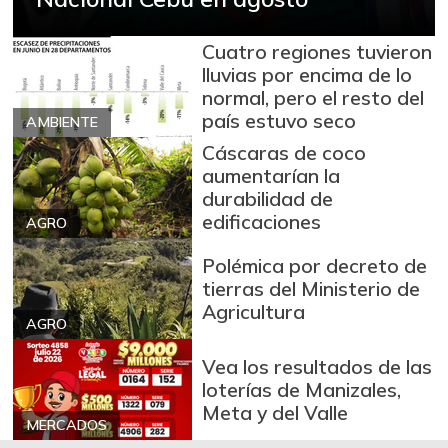
+9,69%
07/25/2026
Fríjol verde en
Cuatro regiones tuvieron
$ 5.346,00
vaina
lluvias por encima de lo
-7,56%
normal, pero el resto del
07/25/2026
país estuvo seco
AMBIENTE
Granadilla
$ 10.926,00
Cáscaras de coco
+7,78%
07/25/2026
aumentarían la
durabilidad de
Guanábana
$ 6.492,00
edificaciones
AGRO
-6,36%
07/25/2026
Polémica por decreto de
Guayaba
$ 3.217,00
tierras del Ministerio de
+2,13%
07/25/2026
Agricultura
AGRO
Guayaba común
$ 1.173,00
-
Vea los resultados de las
12/21/2013
loterías de Manizales,
Habichuela
$ 2.909,00
Meta y del Valle
MERCADOS
+44,22%
07/25/2026