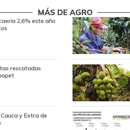
Azúcar
MÁS DE AGRO
Azúcar refinada
 caería 2,6% este año
Badea
cos
Bagre rayado entero fresco
Banano Urabá
Banano criollo
tas rescatadas
popet
Berenjena
Blanquillo entero fresco
Bocachico criollo fresco
Bocachico importado
 Cauca y Extra de
o
Borojó