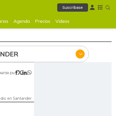
Suscríbase
Suscríbase
ecios
Videos
rios
Agenda
Precios
Videos
ANDER
RTIR EN:
dio en Santander