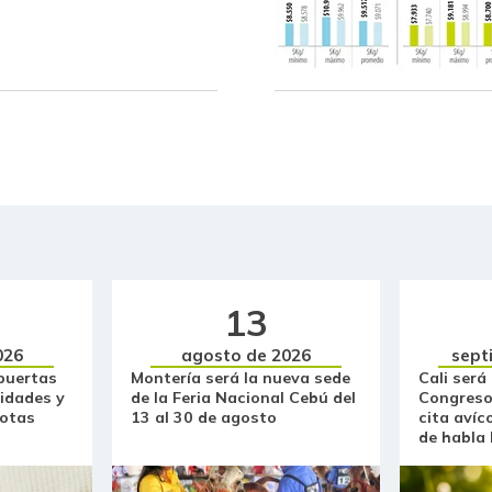
Breva
Brócoli
Cachama fresca
Café instantáneo
Café molido
Calabacín
13
Calabaza
026
agosto de 2026
sept
Cebolla cabezona blanca
puertas
Montería será la nueva sede
Cali será
idades y
de la Feria Nacional Cebú del
Congreso
Cebolla cabezona roja
otas
13 al 30 de agosto
cita avíc
de habla
Cebolla junca