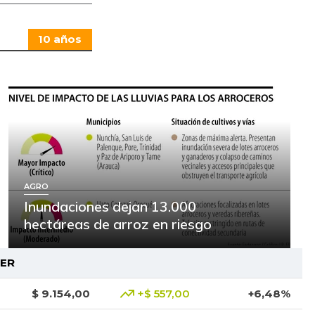
10 años
AGRO
Inundaciones dejan 13.000
hectáreas de arroz en riesgo
ER
$ 9.154,00
+$ 557,00
+6,48%