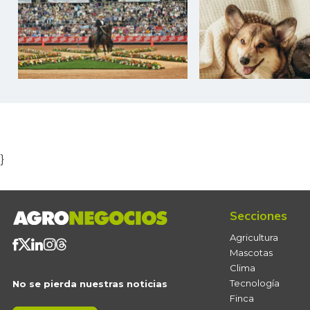
Item
1
of
5
}
Secciones
Agricultura
Mascotas
Clima
Tecnología
No se pierda nuestras noticias
Finca