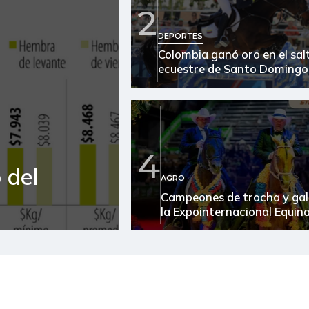
2
Arroz blanco en bulto
DEPORTES
Colombia ganó oro en el sal
Arroz de primera
ecuestre de Santo Domingo
Arroz excelso
Arroz sopa cristal
Arveja amarilla seca
4
importada
 del
AGRO
Arveja verde
Campeones de trocha y gal
la Expointernacional Equin
Arveja verde seca
Atún en lata
Avena en hojuelas