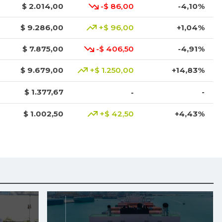
$ 2.014,00
-$ 86,00
-4,10%
$ 9.286,00
+$ 96,00
+1,04%
$ 7.875,00
-$ 406,50
-4,91%
$ 9.679,00
+$ 1.250,00
+14,83%
$ 1.377,67
-
-
$ 1.002,50
+$ 42,50
+4,43%
$ 8.208,50
+$ 124,00
+1,53%
$ 1.000,00
-$ 29,00
-2,82%
$ 4.546,00
-$ 80,50
-1,74%
$ 1.546,67
+$ 146,67
+10,48%
$ 2.440,00
+$ 40,00
+1,67%