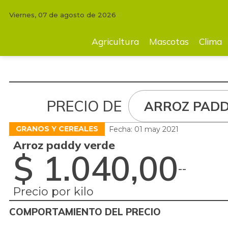
Viernes, 07 de agosto de 2026
Agricultura
Mascotas
Clima
Tecnología
Finc
Agricultura
Mascotas
Clima
PRECIO DE
ARROZ PADD
GRANOS Y CEREALES
Fecha: 01 may 2021
Arroz paddy verde
$ 1.040,00
-
-
Precio por kilo
COMPORTAMIENTO DEL PRECIO