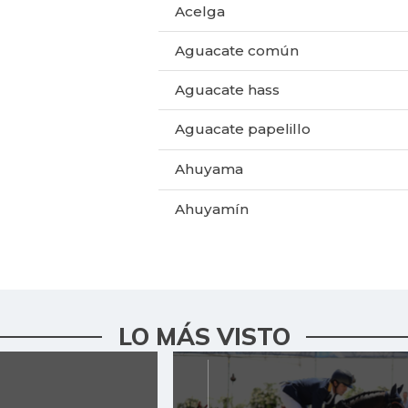
Acelga
Aguacate común
Aguacate hass
Aguacate papelillo
Ahuyama
Ahuyamín
Ajo
Apio
Arracacha amarilla
LO MÁS VISTO
Arroz
Arroz blanco