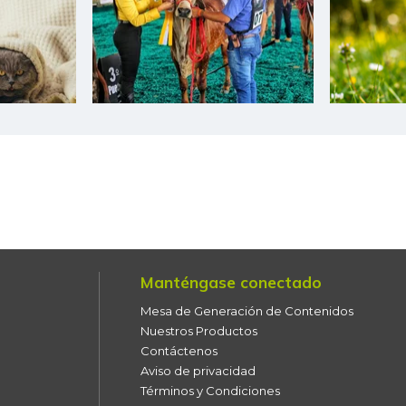
Cebolla larga
Cebolla puerro
Chocolate dulce
Chócolo mazorca
Cidra
Cilantro
Ciruela importada
Manténgase conectado
Ciruela negra
Mesa de Generación de Contenidos
Ciruela negra chilena
Nuestros Productos
Contáctenos
Ciruela roja
Aviso de privacidad
Términos y Condiciones
Coco