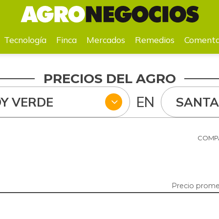
a
Mercados
Remedios
Comentarios
Agenda
Pr
Tecnología
Finca
Mercados
Remedios
Comenta
PRECIOS DEL AGRO
EN
Y VERDE
SANT
COMPA
Precio prome