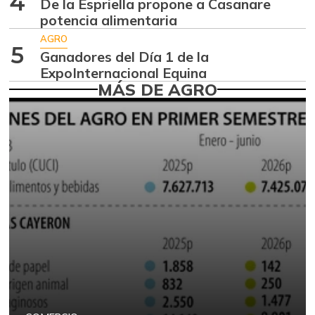
4
De la Espriella propone a Casanare
Arracacha
potencia alimentaria
$ 4.546,00
amarilla
-1,74%
AGRO
5
07/25/2026
Ganadores del Día 1 de la
ExpoInternacional Equina
Arroz
$ 1.546,67
MÁS DE AGRO
+10,48%
05/01/2021
Arroz blanco
$ 2.440,00
+1,67%
05/01/2021
Arroz blanco en
$ 2.286,67
bulto
+3,66%
05/01/2021
Arroz de primera
$ 3.940,00
-
07/25/2026
Arroz excelso
$ 3.780,00
-
07/25/2026