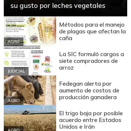
-
su gusto por leches vegetales
07/25/2026
Azúcar
$ 3.110,00
+0,32%
07/25/2026
Métodos para el manejo
de plagas que afectan la
Azúcar refinada
$ 3.978,50
caña
+0,25%
AGRO
07/25/2026
Badea
$ 1.550,00
La SIC formuló cargos a
siete compradores de
-0,83%
02/20/2021
arroz
Bagre rayado
JUDICIAL
$ 26.292,00
entero fresco
Fedegan alerta por
-4,28%
07/25/2026
aumento de costos de
producción ganadera
Banano Urabá
$ 2.346,00
AGRO
+1,25%
07/25/2026
El trigo baja por posible
Banano criollo
$ 1.461,67
acuerdo entre Estados
-16,90%
Unidos e Irán
07/25/2026
AGRO