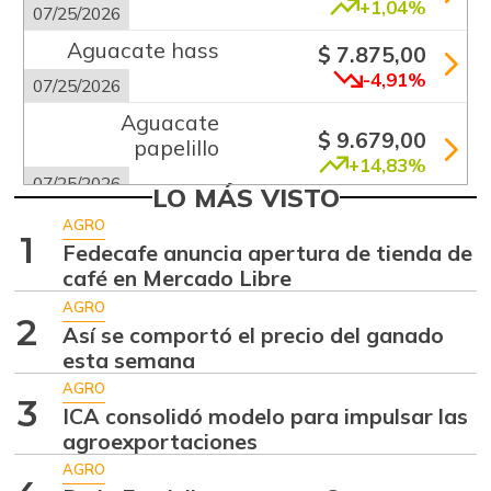
+1,04%
07/25/2026
Aguacate hass
$ 7.875,00
-4,91%
07/25/2026
Aguacate
$ 9.679,00
papelillo
+14,83%
07/25/2026
LO MÁS VISTO
Ahuyama
$ 1.377,67
AGRO
1
-
Fedecafe anuncia apertura de tienda de
07/25/2026
café en Mercado Libre
Ahuyamín
$ 1.002,50
AGRO
+4,43%
2
07/25/2026
Así se comportó el precio del ganado
esta semana
Ajo
$ 8.208,50
AGRO
+1,53%
07/25/2026
3
ICA consolidó modelo para impulsar las
Apio
agroexportaciones
$ 1.000,00
-2,82%
AGRO
07/25/2026