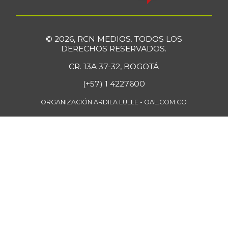
Coco
$ 4.333,00
-
01/26/2019
© 2026, RCN MEDIOS. TODOS LOS
Coliflor
$ 6.679,00
DERECHOS RESERVADOS.
-4,82%
07/25/2026
CR. 13A 37-32, BOGOTÁ
Cuchuco de
$ 3.960,00
(+57) 1 4227600
cebada
-
07/25/2026
ORGANIZACIÓN ARDILA LÜLLE - OAL.COM.CO
Cuchuco de maíz
$ 3.960,00
+1,02%
07/25/2026
Curuba
$ 3.516,50
+9,68%
07/25/2026
Curuba larga
$ 854,33
-12,64%
07/12/2014
Curuba redonada
$ 913,00