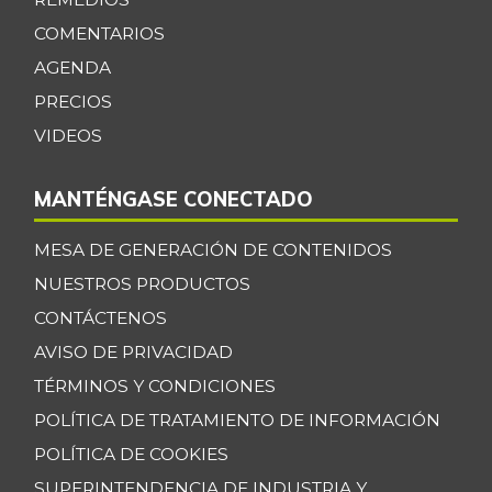
blanca
-5,99%
COMENTARIOS
07/25/2026
AGENDA
Cebolla cabezona
$ 2.408,00
PRECIOS
roja
+8,32%
VIDEOS
07/25/2026
Cebolla junca
$ 3.642,00
MANTÉNGASE CONECTADO
-11,53%
07/25/2026
Cebolla larga
MESA DE GENERACIÓN DE CONTENIDOS
$ 2.481,00
-6,52%
NUESTROS PRODUCTOS
07/25/2026
CONTÁCTENOS
Cebolla puerro
$ 6.052,00
+2,05%
AVISO DE PRIVACIDAD
07/25/2026
TÉRMINOS Y CONDICIONES
Chocolate dulce
$ 31.850,00
POLÍTICA DE TRATAMIENTO DE INFORMACIÓN
-
07/25/2026
POLÍTICA DE COOKIES
Chócolo mazorca
$ 1.599,33
SUPERINTENDENCIA DE INDUSTRIA Y