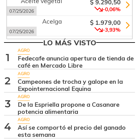
Aceite vegetal
$ 9.290,50
-0,06%
07/25/2026
Acelga
$ 1.979,00
-3,93%
07/25/2026
Aguacate común
LO MÁS VISTO
$ 4.600,50
+7,25%
AGRO
07/25/2026
1
Fedecafe anuncia apertura de tienda de
Aguacate hass
$ 5.862,75
café en Mercado Libre
+0,57%
07/25/2026
AGRO
2
Campeones de trocha y galope en la
Aguacate
$ 6.598,33
Expointernacional Equina
papelillo
+1,22%
AGRO
07/25/2026
3
De la Espriella propone a Casanare
Ahuyama
potencia alimentaria
$ 1.252,50
-5,65%
AGRO
07/25/2026
4
Así se comportó el precio del ganado
Ajo
$ 7.238,00
esta semana