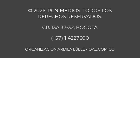
+3,41%
07/25/2026
© 2026, RCN MEDIOS. TODOS LOS
DERECHOS RESERVADOS.
Cebolla cabezona
$ 2.500,00
roja
CR. 13A 37-32, BOGOTÁ
-1,32%
07/25/2026
(+57) 1 4227600
Cebolla larga
$ 2.793,40
ORGANIZACIÓN ARDILA LÜLLE - OAL.COM.CO
-3,25%
07/25/2026
Cebolla puerro
$ 3.554,00
-11,04%
07/25/2026
Centro de pierna
$ 39.037,50
de res
+1,04%
07/25/2026
Chatas de res
$ 52.037,50
-
07/25/2026
Chocolate amargo
$ 71.903,50