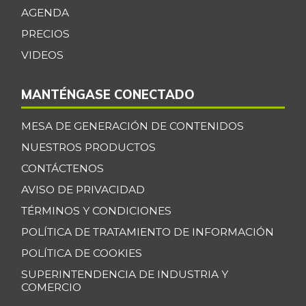
Breva
$ 5.750,00
AGENDA
-27,44%
07/25/2026
PRECIOS
Brócoli
$ 1.578,33
VIDEOS
-23,32%
07/25/2026
MANTÉNGASE CONECTADO
Cachama fresca
$ 16.350,00
-2,97%
07/25/2026
MESA DE GENERACIÓN DE CONTENIDOS
Cadera de res
$ 38.925,00
NUESTROS PRODUCTOS
-
07/25/2026
CONTÁCTENOS
Café instantáneo
$ 196.201,00
AVISO DE PRIVACIDAD
+0,05%
07/25/2026
TÉRMINOS Y CONDICIONES
Café molido
POLÍTICA DE TRATAMIENTO DE INFORMACIÓN
$ 46.400,00
-
POLÍTICA DE COOKIES
07/25/2026
SUPERINTENDENCIA DE INDUSTRIA Y
Calabacín
$ 1.241,67
COMERCIO
-6,01%
07/25/2026