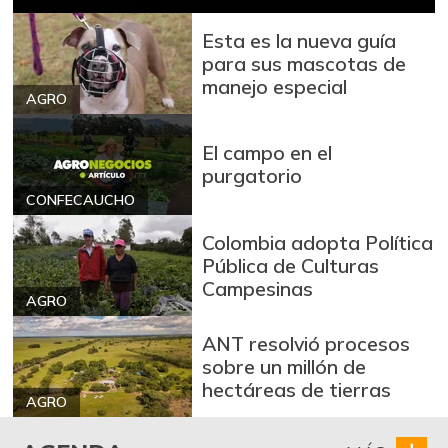
Atún en lata
$ 34.276,00
Esta es la nueva guía
-0,41%
08/01/2026
para sus mascotas de
manejo especial
Avena en hojuelas
$ 9.157,00
AGRO
+0,08%
08/01/2026
El campo en el
Avena molida
$ 12.084,50
purgatorio
+0,25%
08/01/2026
CONFECAUCHO
Azúcar
$ 2.922,00
Colombia adopta Política
-0,27%
08/01/2026
Pública de Culturas
Campesinas
Azúcar morena
$ 3.394,50
AGRO
-0,16%
08/01/2026
ANT resolvió procesos
Azúcar refinada
$ 3.354,00
sobre un millón de
-1,76%
hectáreas de tierras
08/01/2026
AGRO
Bagre rayado en
$ 39.000,00
postas congelado