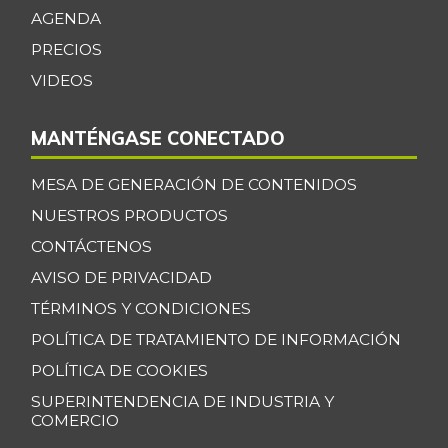
Breva
$ 4.633,00
AGENDA
-19,43%
08/01/2026
PRECIOS
Brócoli
$ 2.531,00
VIDEOS
+60,36%
08/01/2026
MANTÉNGASE CONECTADO
Cachama fresca
$ 15.350,00
-6,12%
08/01/2026
MESA DE GENERACIÓN DE CONTENIDOS
Cadera de res
$ 38.925,00
NUESTROS PRODUCTOS
-
08/01/2026
CONTÁCTENOS
Café instantáneo
$ 196.307,50
AVISO DE PRIVACIDAD
+0,05%
08/01/2026
TÉRMINOS Y CONDICIONES
Café molido
POLÍTICA DE TRATAMIENTO DE INFORMACIÓN
$ 46.506,00
+0,23%
POLÍTICA DE COOKIES
08/01/2026
SUPERINTENDENCIA DE INDUSTRIA Y
Calabacín
$ 1.416,00
COMERCIO
+14,04%
08/01/2026