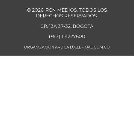
+3,29%
08/01/2026
© 2026, RCN MEDIOS. TODOS LOS
DERECHOS RESERVADOS.
Cebolla cabezona
$ 2.462,00
roja
CR. 13A 37-32, BOGOTÁ
-1,52%
08/01/2026
(+57) 1 4227600
Cebolla larga
$ 2.696,80
ORGANIZACIÓN ARDILA LÜLLE - OAL.COM.CO
-3,46%
08/01/2026
Cebolla puerro
$ 3.720,00
+4,67%
08/01/2026
Centro de pierna
$ 39.162,50
de res
+0,32%
08/01/2026
Chatas de res
$ 52.525,00
+0,94%
08/01/2026
Chocolate amargo
$ 71.893,50