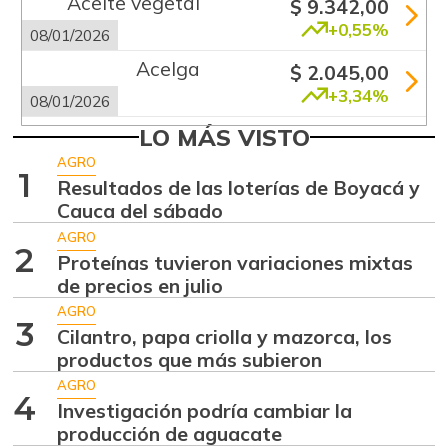
Aceite vegetal
$ 9.342,00
+0,55%
08/01/2026
Acelga
$ 2.045,00
+3,34%
08/01/2026
Aguacate común
LO MÁS VISTO
$ 4.952,50
+7,65%
AGRO
08/01/2026
1
Resultados de las loterías de Boyacá y
Aguacate hass
$ 6.072,00
Cauca del sábado
+3,57%
08/01/2026
AGRO
2
Proteínas tuvieron variaciones mixtas
Aguacate
$ 6.583,33
de precios en julio
papelillo
-0,23%
AGRO
08/01/2026
3
Cilantro, papa criolla y mazorca, los
Ahuyama
productos que más subieron
$ 1.347,50
+7,58%
AGRO
08/01/2026
4
Investigación podría cambiar la
Ajo
$ 7.899,33
producción de aguacate