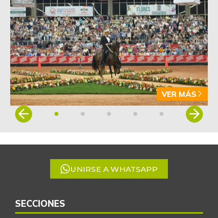
VER MÁS
Item
1
of
5
UNIRSE A WHATSAPP
SECCIONES