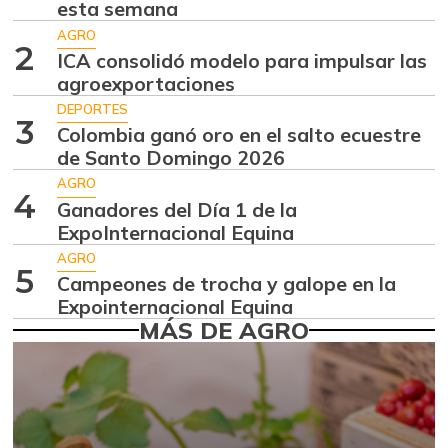
esta semana
Lechuga batavia
$ 1.036,00
AGRO
-27,50%
2
07/25/2026
ICA consolidó modelo para impulsar las
agroexportaciones
Mora de castilla
$ 1.125,00
DEPORTES
-16,67%
09/23/2017
3
Colombia ganó oro en el salto ecuestre
Papa
de Santo Domingo 2026
$ 1.667,00
+7,69%
AGRO
07/25/2026
4
Ganadores del Día 1 de la
Papa criolla
$ 4.967,00
ExpoInternacional Equina
-8,44%
07/25/2026
AGRO
5
Campeones de trocha y galope en la
Pimentón
$ 900,00
Expointernacional Equina
+24,14%
09/24/2016
MÁS DE AGRO
Remolacha
$ 925,00
-28,41%
07/25/2026
Repollo blanco
$ 1.108,00
-12,69%