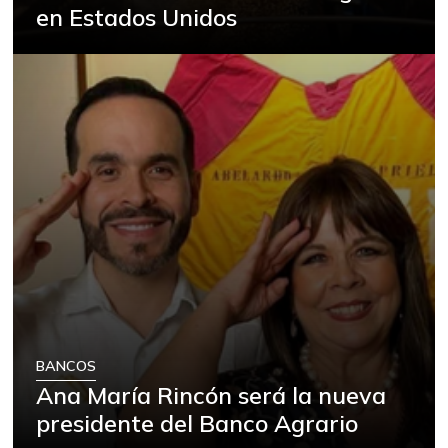
en Estados Unidos
-1,92%
07/25/2026
FUENTE: SIPSA (Sistema de Información
de Precios), DANE.
BANCOS
Ana María Rincón será la nueva
presidente del Banco Agrario