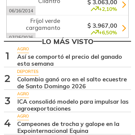
Cilantro
$ 3.063,00
+2,10%
06/16/2014
Fríjol verde
$ 3.967,00
cargamanto
+6,50%
07/25/2026
LO MÁS VISTO
Habichuela
$ 1.008,00
AGRO
1
-27,59%
Así se comportó el precio del ganado
07/25/2026
esta semana
Lechuga batavia
$ 1.036,00
DEPORTES
-27,50%
2
07/25/2026
Colombia ganó oro en el salto ecuestre
de Santo Domingo 2026
Mora de castilla
$ 1.125,00
AGRO
-16,67%
09/23/2017
3
ICA consolidó modelo para impulsar las
Papa
agroexportaciones
$ 1.667,00
+7,69%
AGRO
07/25/2026
4
Campeones de trocha y galope en la
Papa criolla
$ 4.967,00
Expointernacional Equina