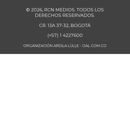
© 2026, RCN MEDIOS. TODOS LOS
DERECHOS RESERVADOS.
CR. 13A 37-32, BOGOTÁ
(+57) 1 4227600
ORGANIZACIÓN ARDILA LÜLLE - OAL.COM.CO