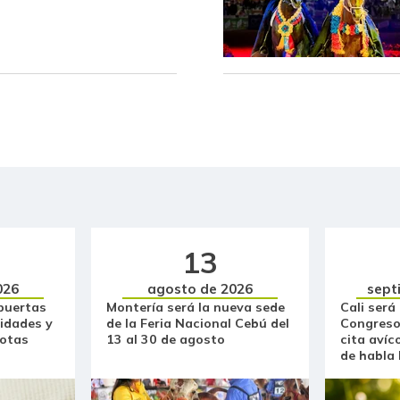
Bocadillo veleño
Bola de brazo de res
Bola de pierna de res
Borojó
Bota de res
Brazo con hueso de cerdo
13
Breva
026
agosto de 2026
sept
Brócoli
puertas
Montería será la nueva sede
Cali será
idades y
de la Feria Nacional Cebú del
Congreso
Cabeza de lomo de cerdo
otas
13 al 30 de agosto
cita avíc
de habla
Cachama fresca