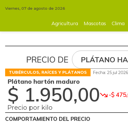
Viernes, 07 de agosto de 2026
Agricultura
Mascotas
Clima
Tecnología
Finc
Agricultura
Mascotas
Clima
PRECIO DE
PLÁTANO H
TUBÉRCULOS, RAÍCES Y PLÁTANOS
Fecha: 25 jul 202
Plátano hartón maduro
$ 1.950,00
-$ 475
Precio por kilo
COMPORTAMIENTO DEL PRECIO