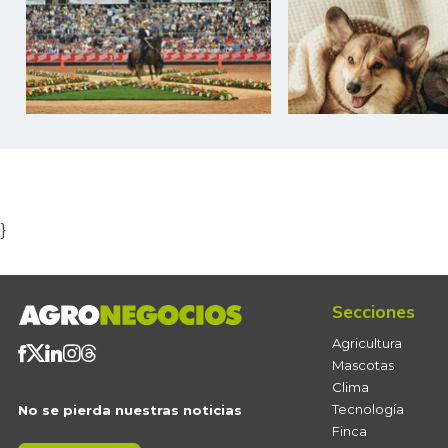
Item
1
of
5
}
Secciones
Agricultura
Mascotas
Clima
Tecnología
No se pierda nuestras noticias
Finca