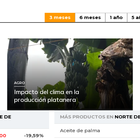
3 meses
6 meses
1 año
5 a
AGRO
Impacto del clima en la
producción platanera
E DE
MÁS PRODUCTOS EN
NORTE D
Aceite de palma
,00
-19,59%