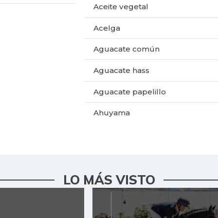
Aceite vegetal
Acelga
Aguacate común
Aguacate hass
Aguacate papelillo
Ahuyama
Ahuyamín
Ajo
Alas de pollo sin costillar
LO MÁS VISTO
Apio
Arracacha amarilla