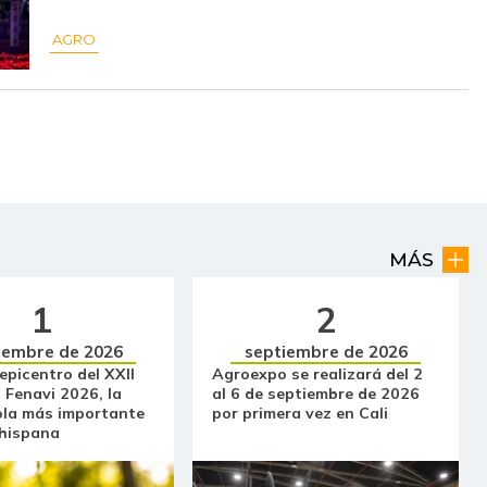
$ 355,50
-
-
AGRO
$ 29.833,50
-$ 166,50
-0,56%
$ 29.833,50
-$ 166,50
-0,56%
$ 8.125,00
-$ 83,50
-1,02%
$ 29.667,00
-$ 333,00
-1,11%
MÁS
$ 17.000,00
-
-
1
2
$ 4.000,00
-
-
iembre de 2026
septiembre de 2026
$ 8.015,50
+$ 807,00
+11,20%
 epicentro del XXII
Agroexpo se realizará del 2
 Fenavi 2026, la
al 6 de septiembre de 2026
$ 19.083,00
-$ 250,50
-1,30%
ola más importante
por primera vez en Cali
 hispana
$ 10.667,00
-
-