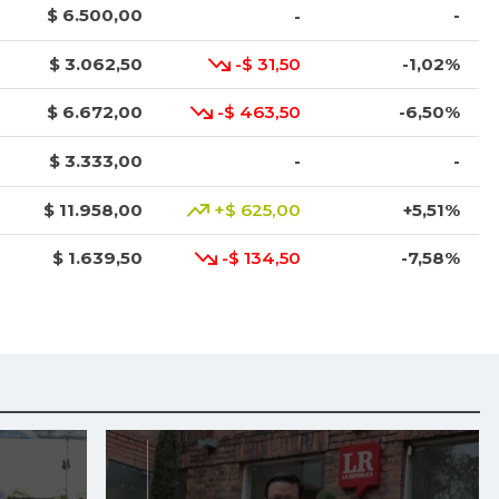
$ 6.500,00
-
-
$ 3.062,50
-$ 31,50
-1,02%
$ 6.672,00
-$ 463,50
-6,50%
$ 3.333,00
-
-
$ 11.958,00
+$ 625,00
+5,51%
$ 1.639,50
-$ 134,50
-7,58%
$ 1.725,00
-$ 102,00
-5,58%
$ 4.112,33
-$ 115,00
-2,72%
$ 10.435,50
+$ 100,50
+0,97%
$ 1.674,50
+$ 23,00
+1,39%
$ 3.251,50
-$ 273,50
-7,76%