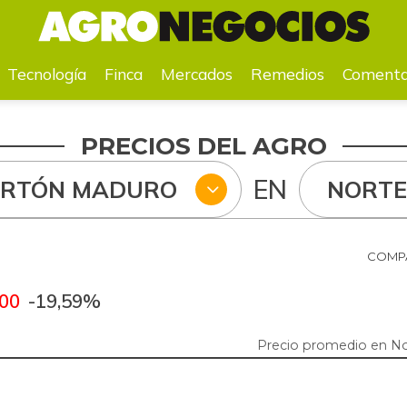
a
Mercados
Remedios
Comentarios
Agenda
Pr
Tecnología
Finca
Mercados
Remedios
Comenta
PRECIOS DEL AGRO
EN
ARTÓN MADURO
NORTE
6
COMPA
,00
-19,59%
Precio promedio en No