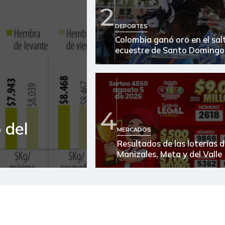
2
Arroz
DEPORTES
Colombia ganó oro en el sal
Arroz blanco
ecuestre de Santo Domingo
Arroz blanco en bulto
Arroz de primera
Arroz excelso
4
 del
Arroz paddy verde
MERCADOS
Resultados de las loterías 
Arveja amarilla seca
Manizales, Meta y del Valle
importada
Arveja verde
Arveja verde seca