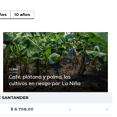
ños
10 años
CLIMA
Café, plátano y palma, los
cultivos en riesgo por La Niña
E SANTANDER
$ 6.708,00
-
-