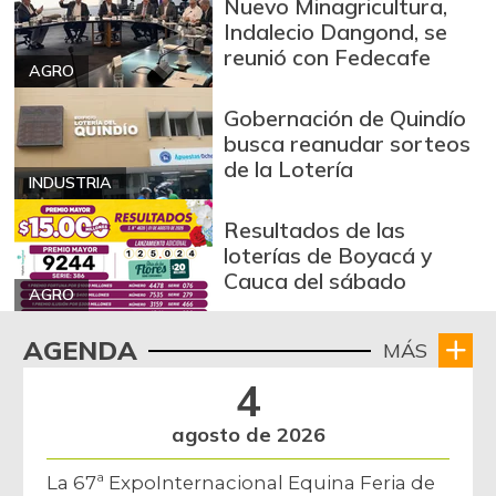
Nuevo Minagricultura,
-
07/25/2026
Indalecio Dangond, se
Azúcar refinada
$ 3.440,00
reunió con Fedecafe
AGRO
-
07/25/2026
Gobernación de Quindío
Badea
$ 1.250,00
busca reanudar sorteos
+25,00%
01/10/2015
de la Lotería
INDUSTRIA
Bagre rayado
$ 23.167,00
entero fresco
Resultados de las
-0,71%
loterías de Boyacá y
07/25/2026
Cauca del sábado
Banano Urabá
AGRO
$ 1.750,00
+1,10%
08/15/2020
AGENDA
MÁS
Banano criollo
$ 2.780,67
4
+0,18%
07/25/2026
agosto de 2026
Berenjena
$ 667,00
+2,85%
07/19/2014
La 67ª ExpoInternacional Equina Feria de