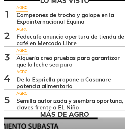
LO MÁS VISTO
Aguacate
AGRO
$ 11.958,00
1
papelillo
Campeones de trocha y galope en la
+5,51%
Expointernacional Equina
04/04/2026
AGRO
Ahuyama
$ 1.639,50
2
Fedecafe anuncia apertura de tienda de
-7,58%
07/25/2026
café en Mercado Libre
Ahuyamín
AGRO
$ 1.725,00
3
Alquería crea pruebas para garantizar
-5,58%
07/25/2026
que la leche sea pura
Ajo
$ 4.112,33
AGRO
4
-2,72%
De la Espriella propone a Casanare
07/25/2026
potencia alimentaria
Alas de pollo sin
$ 10.435,50
AGRO
costillar
5
Semilla autorizada y siembra oportuna,
+0,97%
07/25/2026
claves frente a EL Niño
MÁS DE AGRO
Apio
$ 1.674,50
+1,39%
07/25/2026