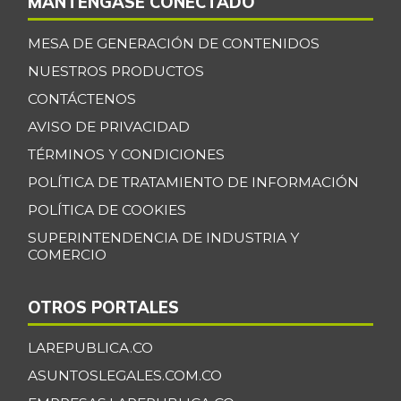
MANTÉNGASE CONECTADO
-
07/25/2026
MESA DE GENERACIÓN DE CONTENIDOS
Cadera de res
$ 40.250,00
+0,04%
NUESTROS PRODUCTOS
07/25/2026
CONTÁCTENOS
Café instantáneo
$ 160.539,33
AVISO DE PRIVACIDAD
-0,08%
07/25/2026
TÉRMINOS Y CONDICIONES
Café molido
$ 51.152,50
POLÍTICA DE TRATAMIENTO DE INFORMACIÓN
-
07/25/2026
POLÍTICA DE COOKIES
Calabaza
$ 1.722,00
SUPERINTENDENCIA DE INDUSTRIA Y
-3,15%
07/25/2026
COMERCIO
Carne de cerdo en
$ 5.000,00
canal
OTROS PORTALES
-
11/01/2014
LAREPUBLICA.CO
Carne de cerdo,
$ 4.000,00
ASUNTOSLEGALES.COM.CO
tocineta plancha
-