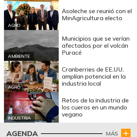
+0,02%
07/25/2026
Asoleche se reunió con el
Avena en hojuelas
$ 8.685,33
MinAgricultura electo
+0,04%
07/25/2026
AGRO
Azúcar morena
$ 3.600,00
Municipios que se verían
-
afectados por el volcán
07/25/2026
Puracé
Azúcar refinada
$ 3.440,00
AMBIENTE
-
07/25/2026
Cranberries de EE.UU.
Badea
amplían potencial en la
$ 1.250,00
industria local
+25,00%
01/10/2015
AGRO
Bagre rayado
Retos de la industria de
$ 23.167,00
entero fresco
los cueros en un mundo
-0,71%
07/25/2026
vegano
INDUSTRIA
Banano Urabá
$ 1.750,00
+1,10%
AGENDA
MÁS
08/15/2020