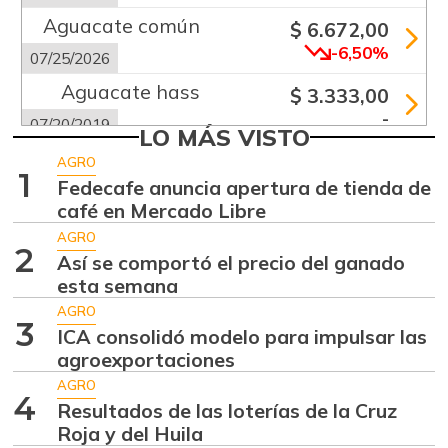
Aguacate común
$ 6.672,00
-6,50%
07/25/2026
Aguacate hass
$ 3.333,00
-
07/20/2019
LO MÁS VISTO
Aguacate
AGRO
$ 11.958,00
1
papelillo
Fedecafe anuncia apertura de tienda de
+5,51%
café en Mercado Libre
04/04/2026
AGRO
Ahuyama
$ 1.639,50
2
Así se comportó el precio del ganado
-7,58%
07/25/2026
esta semana
Ahuyamín
AGRO
$ 1.725,00
3
ICA consolidó modelo para impulsar las
-5,58%
07/25/2026
agroexportaciones
Ajo
$ 4.112,33
AGRO
4
-2,72%
Resultados de las loterías de la Cruz
07/25/2026
Roja y del Huila
Alas de pollo sin