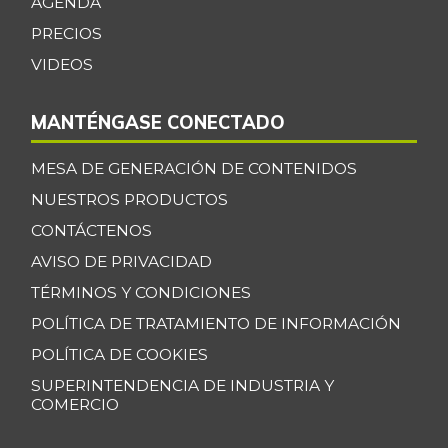
AGENDA
Cabeza de lomo
PRECIOS
$ 19.083,00
de cerdo
VIDEOS
-1,30%
07/25/2026
Cachama fresca
MANTÉNGASE CONECTADO
$ 10.667,00
-
07/25/2026
MESA DE GENERACIÓN DE CONTENIDOS
Cadera de res
$ 40.250,00
NUESTROS PRODUCTOS
+0,04%
07/25/2026
CONTÁCTENOS
Café instantáneo
$ 160.539,33
AVISO DE PRIVACIDAD
-0,08%
07/25/2026
TÉRMINOS Y CONDICIONES
Café molido
$ 51.152,50
POLÍTICA DE TRATAMIENTO DE INFORMACIÓN
-
07/25/2026
POLÍTICA DE COOKIES
Calabaza
SUPERINTENDENCIA DE INDUSTRIA Y
$ 1.722,00
COMERCIO
-3,15%
07/25/2026