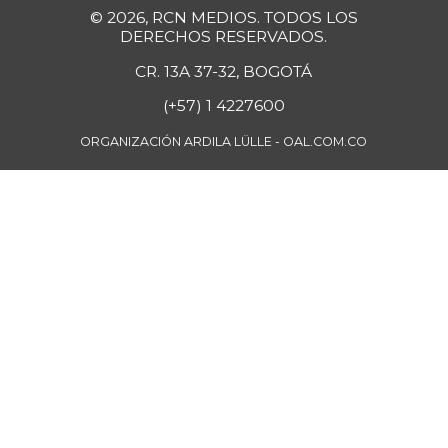
Cebolla junca
$ 1.863,50
© 2026, RCN MEDIOS. TODOS LOS
-10,47%
07/25/2026
DERECHOS RESERVADOS.
Cebolla puerro
$ 6.094,00
CR. 13A 37-32, BOGOTÁ
+7,35%
07/25/2026
(+57) 1 4227600
Centro de pierna
ORGANIZACIÓN ARDILA LÜLLE - OAL.COM.CO
$ 29.667,00
de res
-17,64%
07/25/2026
Chatas de res
$ 50.616,67
-2,02%
07/25/2026
Chocolate dulce
$ 32.772,67
-
07/25/2026
Chócolo mazorca
$ 1.493,00
+1,46%
07/25/2026
Cilantro
$ 4.951,50
+5,56%