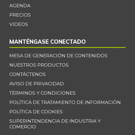
AGENDA
Cabeza de lomo
$ 19.083,00
PRECIOS
de cerdo
-1,30%
VIDEOS
07/25/2026
Cachama fresca
$ 10.667,00
MANTÉNGASE CONECTADO
-
07/25/2026
MESA DE GENERACIÓN DE CONTENIDOS
Cadera de res
$ 40.250,00
+0,04%
NUESTROS PRODUCTOS
07/25/2026
CONTÁCTENOS
Café instantáneo
$ 160.539,33
AVISO DE PRIVACIDAD
-0,08%
07/25/2026
TÉRMINOS Y CONDICIONES
Café molido
$ 51.152,50
POLÍTICA DE TRATAMIENTO DE INFORMACIÓN
-
07/25/2026
POLÍTICA DE COOKIES
Calabaza
$ 1.722,00
SUPERINTENDENCIA DE INDUSTRIA Y
-3,15%
07/25/2026
COMERCIO