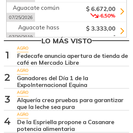
Aguacate común
$ 6.672,00
-6,50%
07/25/2026
Aguacate hass
$ 3.333,00
-
07/20/2019
LO MÁS VISTO
Aguacate
AGRO
$ 11.958,00
1
papelillo
Fedecafe anuncia apertura de tienda de
+5,51%
café en Mercado Libre
04/04/2026
AGRO
Ahuyama
$ 1.639,50
2
Ganadores del Día 1 de la
-7,58%
07/25/2026
ExpoInternacional Equina
Ahuyamín
AGRO
$ 1.725,00
3
Alquería crea pruebas para garantizar
-5,58%
07/25/2026
que la leche sea pura
Ajo
$ 4.112,33
AGRO
4
-2,72%
De la Espriella propone a Casanare
07/25/2026
potencia alimentaria
Alas de pollo sin