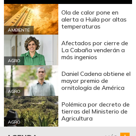
+0,02%
07/25/2026
Ola de calor pone en
Avena en hojuelas
$ 8.685,33
alerta a Huila por altas
+0,04%
07/25/2026
temperaturas
AMBIENTE
Azúcar morena
$ 3.600,00
Afectados por cierre de
-
07/25/2026
La Cabaña venderán a
Azúcar refinada
$ 3.440,00
más ingenios
AGRO
-
07/25/2026
Daniel Cadena obtiene el
Badea
$ 1.250,00
mayor premio de
+25,00%
01/10/2015
ornitología de América
AGRO
Bagre rayado
$ 23.167,00
entero fresco
Polémica por decreto de
-0,71%
tierras del Ministerio de
07/25/2026
Agricultura
Banano Urabá
AGRO
$ 1.750,00
+1,10%
08/15/2020