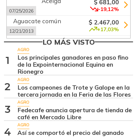
Acelga
$ 681,00
-19,12%
07/25/2026
Aguacate común
$ 2.467,00
+17,03%
12/21/2013
Aguacate hass
LO MÁS VISTO
$ 9.302,00
+1,55%
AGRO
07/25/2026
Los principales ganadores en paso fino
1
Aguacate
de la Expointernacional Equina en
$ 9.052,00
papelillo
Rionegro
-9,98%
07/25/2026
AGRO
2
Los campeones de Trote y Galope en la
Ahuyama
$ 2.388,00
tercera jornada en la Feria de las Flores
+2,53%
07/25/2026
AGRO
3
Ahuyamín
Fedecafe anuncia apertura de tienda de
$ 1.869,00
café en Mercado Libre
+10,59%
07/25/2026
AGRO
Ajo
4
$ 9.034,50
Así se comportó el precio del ganado