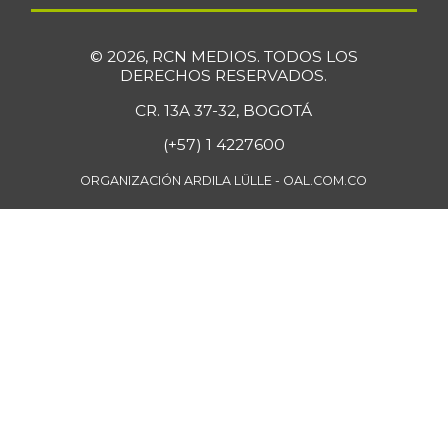
Cadera de res
$ 31.916,67
+0,66%
07/25/2026
© 2026, RCN MEDIOS. TODOS LOS
Café instantáneo
$ 190.196,00
DERECHOS RESERVADOS.
+1,39%
07/25/2026
CR. 13A 37-32, BOGOTÁ
Café molido
$ 57.222,50
(+57) 1 4227600
+3,55%
07/25/2026
ORGANIZACIÓN ARDILA LÜLLE - OAL.COM.CO
Caja de sopa de
$ 27.147,50
pollo
+3,92%
07/25/2026
Calabacín
$ 576,00
-9,29%
07/25/2026
Calabaza
$ 1.109,00
-0,54%
07/25/2026
Calamar anillos
$ 33.250,00
-0,99%