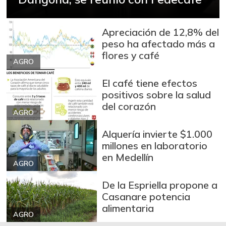
-6,50%
07/25/2026
Arveja verde en
Apreciación de 12,8% del
$ 5.729,00
vaina
peso ha afectado más a
-6,53%
07/25/2026
flores y café
AGRO
Arveja verde seca
$ 3.998,33
El café tiene efectos
-1,52%
07/25/2026
positivos sobre la salud
Atún en lata
$ 39.952,50
del corazón
AGRO
-0,54%
07/25/2026
Alquería invierte $1.000
Avena en hojuelas
$ 9.683,33
millones en laboratorio
+0,69%
07/25/2026
en Medellín
AGRO
Avena molida
$ 10.642,67
De la Espriella propone a
+1,75%
07/25/2026
Casanare potencia
Azúcar
$ 3.623,67
alimentaria
AGRO
+2,64%
07/25/2026