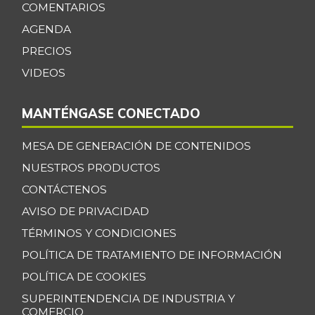
-
COMENTARIOS
07/25/2026
AGENDA
Bocadillo veleño
$ 478,00
PRECIOS
+10,14%
07/25/2026
VIDEOS
Bola de brazo de
$ 32.000,00
res
+1,59%
MANTÉNGASE CONECTADO
07/25/2026
MESA DE GENERACIÓN DE CONTENIDOS
Bola de pierna de
$ 31.333,33
res
NUESTROS PRODUCTOS
-0,92%
07/25/2026
CONTÁCTENOS
Borojó
AVISO DE PRIVACIDAD
$ 8.396,00
+2,54%
TÉRMINOS Y CONDICIONES
07/25/2026
POLÍTICA DE TRATAMIENTO DE INFORMACIÓN
Bota de res
$ 31.916,67
+0,66%
POLÍTICA DE COOKIES
07/25/2026
SUPERINTENDENCIA DE INDUSTRIA Y
Brazo con hueso
COMERCIO
$ 13.075,00