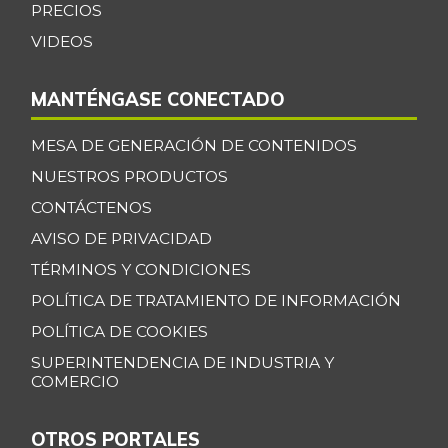
PRECIOS
Bocadillo veleño
$ 478,00
VIDEOS
+10,14%
07/25/2026
Bola de brazo de
MANTÉNGASE CONECTADO
$ 32.000,00
res
+1,59%
MESA DE GENERACIÓN DE CONTENIDOS
07/25/2026
NUESTROS PRODUCTOS
Bola de pierna de
$ 31.333,33
CONTÁCTENOS
res
-0,92%
AVISO DE PRIVACIDAD
07/25/2026
TÉRMINOS Y CONDICIONES
Borojó
$ 8.396,00
POLÍTICA DE TRATAMIENTO DE INFORMACIÓN
+2,54%
07/25/2026
POLÍTICA DE COOKIES
Bota de res
$ 31.916,67
SUPERINTENDENCIA DE INDUSTRIA Y
+0,66%
07/25/2026
COMERCIO
Brazo con hueso
$ 13.075,00
de cerdo
OTROS PORTALES
-8,73%