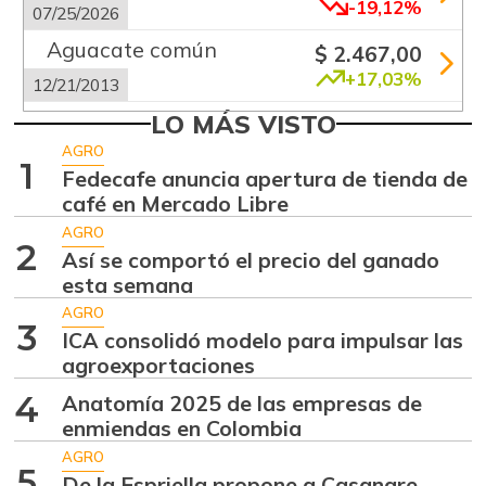
-19,12%
07/25/2026
Aguacate común
$ 2.467,00
+17,03%
12/21/2013
Aguacate hass
LO MÁS VISTO
$ 9.302,00
+1,55%
AGRO
07/25/2026
1
Fedecafe anuncia apertura de tienda de
Aguacate
café en Mercado Libre
$ 9.052,00
papelillo
AGRO
-9,98%
2
07/25/2026
Así se comportó el precio del ganado
esta semana
Ahuyama
$ 2.388,00
AGRO
+2,53%
07/25/2026
3
ICA consolidó modelo para impulsar las
Ahuyamín
agroexportaciones
$ 1.869,00
+10,59%
07/25/2026
4
Anatomía 2025 de las empresas de
enmiendas en Colombia
Ajo
$ 9.034,50
AGRO
-6,71%
07/25/2026
5
De la Espriella propone a Casanare