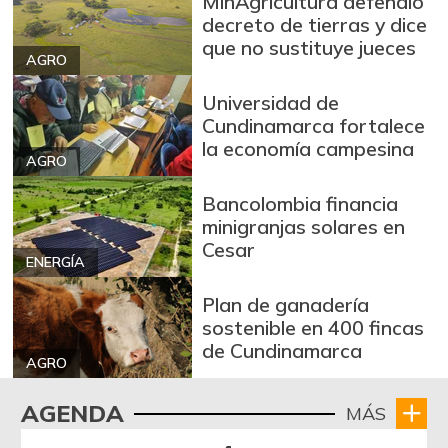
MinAgricultura defendió
decreto de tierras y dice
Arveja verde en
$ 5.729,00
que no sustituye jueces
vaina
AGRO
-6,53%
07/25/2026
Universidad de
Arveja verde seca
$ 3.998,33
Cundinamarca fortalece
-1,52%
la economía campesina
07/25/2026
AGRO
Atún en lata
$ 39.952,50
Bancolombia financia
-0,54%
07/25/2026
minigranjas solares en
Avena en hojuelas
Cesar
$ 9.683,33
ENERGÍA
+0,69%
07/25/2026
Plan de ganadería
Avena molida
$ 10.642,67
sostenible en 400 fincas
+1,75%
07/25/2026
de Cundinamarca
AGRO
Azúcar
$ 3.623,67
+2,64%
AGENDA
MÁS
07/25/2026
Azúcar morena