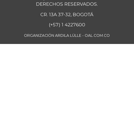
+0,66%
07/25/2026
DERECHOS RESERVADOS.
Café instantáneo
$ 190.196,00
CR. 13A 37-32, BOGOTÁ
+1,39%
07/25/2026
(+57) 1 4227600
Café molido
$ 57.222,50
ORGANIZACIÓN ARDILA LÜLLE - OAL.COM.CO
+3,55%
07/25/2026
Caja de sopa de
$ 27.147,50
pollo
+3,92%
07/25/2026
Calabacín
$ 576,00
-9,29%
07/25/2026
Calabaza
$ 1.109,00
-0,54%
07/25/2026
Calamar anillos
$ 33.250,00
-0,99%
07/25/2026