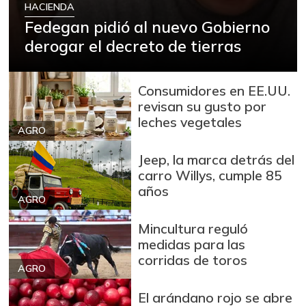
HACIENDA
-6,50%
07/25/2026
Fedegan pidió al nuevo Gobierno
Arveja verde en
derogar el decreto de tierras
$ 5.729,00
vaina
-6,53%
07/25/2026
Consumidores en EE.UU.
Arveja verde seca
$ 3.998,33
revisan su gusto por
-1,52%
07/25/2026
leches vegetales
AGRO
Atún en lata
$ 39.952,50
Jeep, la marca detrás del
-0,54%
07/25/2026
carro Willys, cumple 85
Avena en hojuelas
$ 9.683,33
años
AGRO
+0,69%
07/25/2026
Mincultura reguló
Avena molida
$ 10.642,67
medidas para las
+1,75%
07/25/2026
corridas de toros
AGRO
Azúcar
$ 3.623,67
+2,64%
El arándano rojo se abre
07/25/2026