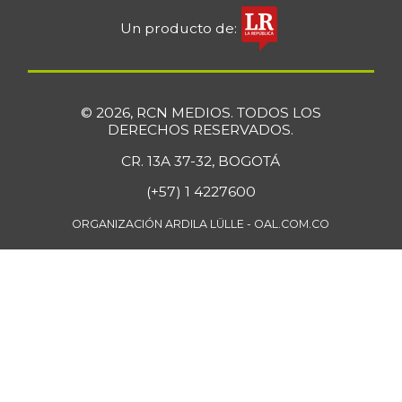
Café instantáneo
$ 190.196,00
+1,39%
Un producto de:
07/25/2026
Café molido
$ 57.222,50
+3,55%
07/25/2026
© 2026, RCN MEDIOS. TODOS LOS
Caja de sopa de
DERECHOS RESERVADOS.
$ 27.147,50
pollo
+3,92%
CR. 13A 37-32, BOGOTÁ
07/25/2026
(+57) 1 4227600
Calabacín
$ 576,00
-9,29%
ORGANIZACIÓN ARDILA LÜLLE - OAL.COM.CO
07/25/2026
Calabaza
$ 1.109,00
-0,54%
07/25/2026
Calamar anillos
$ 33.250,00
-0,99%
07/25/2026
Calamar blanco
$ 16.750,00
entero