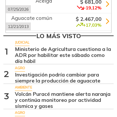
Acelga
$ 681,00
-19,12%
07/25/2026
Aguacate común
$ 2.467,00
+17,03%
12/21/2013
Aguacate hass
LO MÁS VISTO
$ 9.302,00
+1,55%
JUDICIAL
07/25/2026
Ministerio de Agricultura cuestiona a la
1
Aguacate
ADR por habilitar este sábado como
$ 9.052,00
papelillo
día hábil
-9,98%
07/25/2026
AGRO
2
Investigación podría cambiar para
Ahuyama
$ 2.388,00
siempre la producción de aguacate
+2,53%
07/25/2026
AMBIENTE
Ahuyamín
Volcán Puracé mantiene alerta naranja
$ 1.869,00
3
y continúa monitoreo por actividad
+10,59%
07/25/2026
sísmica y gases
Ajo
$ 9.034,50
AGRO