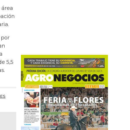
 área
pación
ria.
 por
an
a
de 5,5
s.
ES