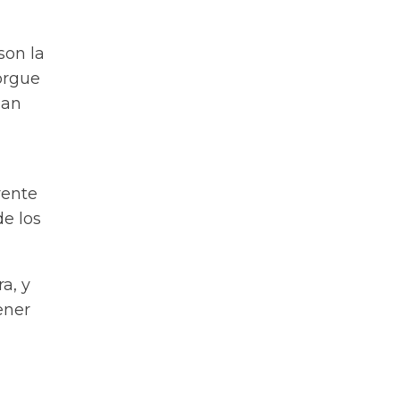
son la
orgue
dan
rente
de los
a, y
ener