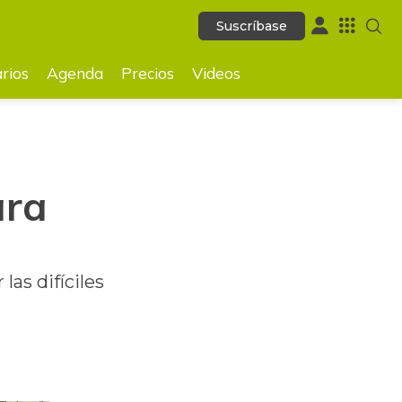
Suscríbase
Suscríbase
GUARDAR
rios
Agenda
Precios
Videos
ara
as difíciles