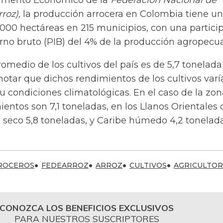
amento Económico de la
Federación Nacional de
roz),
la producción arrocera en Colombia tiene un
000 hectáreas en 215 municipios, con una partici
rno bruto (PIB) del 4% de la producción agropecua
omedio de los cultivos del país es de 5,7 tonelada
otar que dichos rendimientos de los cultivos varí
u condiciones climatológicas. En el caso de la zon
ientos son 7,1 toneladas, en los Llanos Orientales 
 seco 5,8 toneladas, y Caribe húmedo 4,2 tonelada
ROCEROS
FEDEARROZ
ARROZ
CULTIVOS
AGRICULTOR
CONOZCA LOS BENEFICIOS EXCLUSIVOS
PARA NUESTROS SUSCRIPTORES