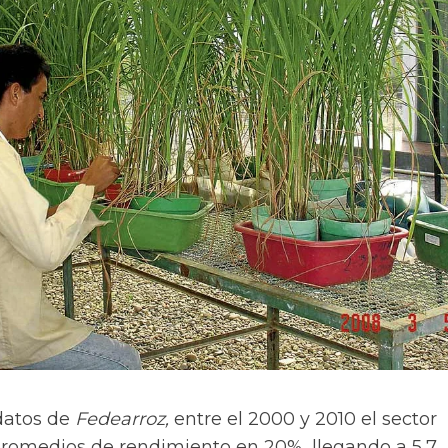
datos de
Fedearroz,
entre el 2000 y 2010 el sector
romedios de rendimiento en 20%, llegando a 5,7