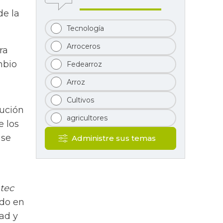
de la
Tecnología
Arroceros
ra
mbio
Fedearroz
Arroz
Cultivos
lución
agricultores
e los
 se
Administre sus temas
tec
ado en
ad y