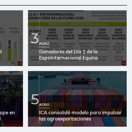
3
AGRO
l
Ganadores del Día 1 de la
ExpoInternacional Equina
5
AGRO
ope en
ICA consolidó modelo para impulsar
a
las agroexportaciones