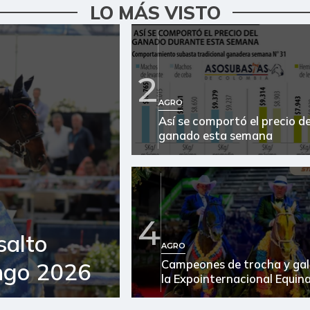
LO MÁS VISTO
2
AGRO
Así se comportó el precio de
ganado esta semana
4
salto
AGRO
Campeones de trocha y gal
ngo 2026
la Expointernacional Equin