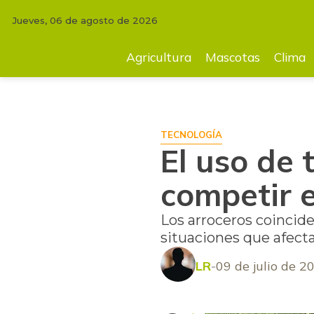
Jueves, 06 de agosto de 2026
INICIO
TECNOLOGÍA
El uso de tecnología es clave para competir en 
Agricultura
Mascotas
Clima
TECNOLOGÍA
El uso de 
competir 
Los arroceros coincide
situaciones que afecta
LR
09 de julio de 2