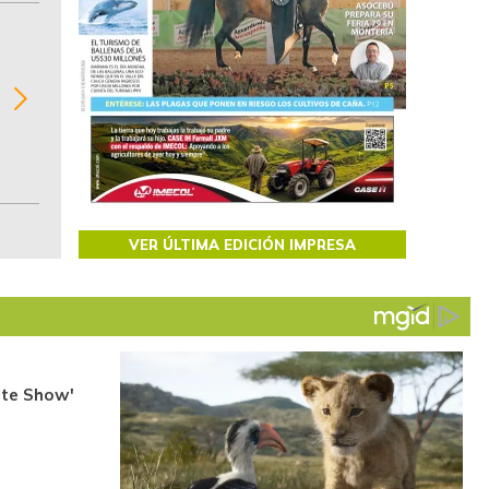
BITÁCORA EMPRESARIAL 10.000 LR
Recopilación clasificada por sectores económi
02
regiones del comportamiento general y detall
de las 10.000 primeras empresas en ventas e
Colombia.
VER ÚLTIMA EDICIÓN IMPRESA