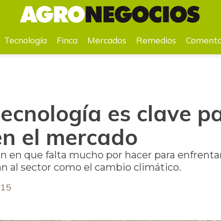
el mercado
Tecnología
Finca
Mercados
Remedios
Comenta
tecnología es clave p
en el mercado
n en que falta mucho por hacer para enfrentar l
n al sector como el cambio climático.
015