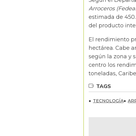
Según el Depart
Arroceros (Fedear
estimada de 450.
del producto inte
El rendimiento pr
hectárea. Cabe an
según la zona y s
centro los rendim
toneladas, Caribe
TAGS
TECNOLOGÍA
AR