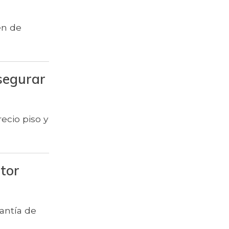
$ 6.102,86
Ajo
en de
$ 2.880,14
Ají dulce
$ 3.229,50
Ají topito dulce
segurar
Alas de pollo sin
$ 9.411,93
costillar
Almejas con
ecio piso y
$ 8.709,67
concha
Almejas sin
$ 19.277,67
concha
ctor
$ 1.708,72
Apio
Arracacha
$ 4.760,47
antía de
amarilla