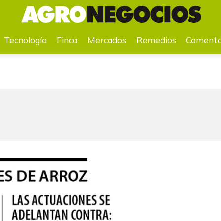
a
Mercados
Remedios
Comentarios
Agenda
Pr
Tecnología
Finca
Mercados
Remedios
Comenta