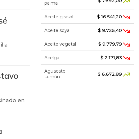
$ 7.692,00
palma
$ 16.541,20
Aceite girasol
sé
$ 9.725,40
Aceite soya
$ 9.779,79
Aceite vegetal
lia
$ 2.171,83
Acelga
Aguacate
stavo
$ 6.672,89
común
$ 7.289,10
Aguacate hass
sinado en
Aguacate
$ 8.366,30
papelillo
$ 1.634,56
Ahuyama
a
$ 1.672,87
Ahuyamín