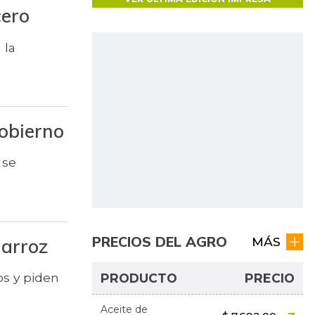
cero
 la
obierno
 se
PRECIOS DEL AGRO
MÁS
 arroz
os y piden
PRODUCTO
PRECIO
Aceite de