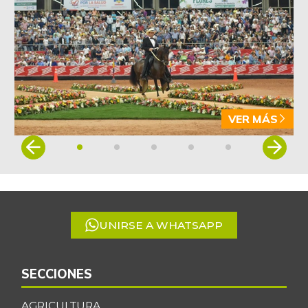
-4,09%
07/25/2026
Arveja verde en
$ 5.155,29
vaina
-1,86%
07/25/2026
Arveja verde seca
$ 4.087,85
-0,46%
07/25/2026
VER MÁS
Atún en lata
$ 37.131,09
Item
+0,27%
1
07/25/2026
of
Avena en hojuelas
$ 9.832,64
5
-0,12%
07/25/2026
UNIRSE A WHATSAPP
Avena molida
$ 12.014,15
+0,28%
07/25/2026
Azúcar
SECCIONES
$ 3.132,61
+0,24%
07/25/2026
AGRICULTURA