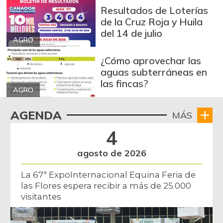
Arroz de segunda
$ 3.162,00
Resultados de Loterías
-0,53%
07/25/2026
de la Cruz Roja y Huila
del 14 de julio
Arroz excelso
$ 3.636,56
AGRO
+0,19%
07/25/2026
¿Cómo aprovechar las
Arroz paddy verde
$ 1.572,00
aguas subterráneas en
las fincas?
+52,37%
12/09/2023
AGRO
Arroz sopa cristal
$ 2.415,00
AGENDA
MÁS
+0,84%
07/25/2026
4
Arveja amarilla
$ 3.685,86
seca importada
agosto de 2026
-2,04%
07/25/2026
La 67ª ExpoInternacional Equina Feria de
Arveja enlatada
$ 14.130,40
las Flores espera recibir a más de 25.000
+2,79%
07/25/2026
visitantes
Arveja verde
$ 6.022,87