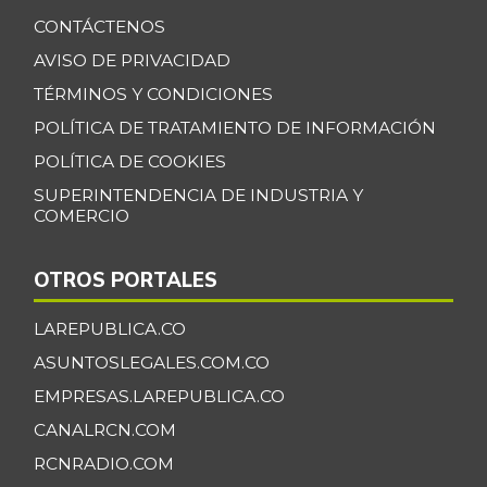
CONTÁCTENOS
Banano Bocadillo
$ 2.406,00
AVISO DE PRIVACIDAD
+0,52%
07/25/2026
TÉRMINOS Y CONDICIONES
Banano Urabá
$ 2.324,08
POLÍTICA DE TRATAMIENTO DE INFORMACIÓN
-0,09%
07/25/2026
POLÍTICA DE COOKIES
Banano criollo
$ 1.917,06
SUPERINTENDENCIA DE INDUSTRIA Y
-0,16%
07/25/2026
COMERCIO
Berenjena
$ 4.818,38
OTROS PORTALES
+3,82%
07/25/2026
Blanquillo entero
LAREPUBLICA.CO
$ 17.625,00
fresco
+2,17%
ASUNTOSLEGALES.COM.CO
07/25/2026
EMPRESAS.LAREPUBLICA.CO
Bocachico criollo
CANALRCN.COM
$ 22.140,43
fresco
-7,15%
RCNRADIO.COM
07/25/2026