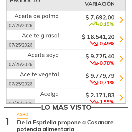
PRODUCTO
VARIACIÓN
Aceite de palma
$ 7.692,00
+0,15%
07/25/2026
Aceite girasol
$ 16.541,20
-0,49%
07/25/2026
Aceite soya
$ 9.725,40
-0,78%
07/25/2026
Aceite vegetal
$ 9.779,79
-0,71%
07/25/2026
Acelga
$ 2.171,83
-1,55%
07/25/2026
LO MÁS VISTO
Aguacate común
$ 6.672,89
AGRO
1
+6,24%
De la Espriella propone a Casanare
07/25/2026
potencia alimentaria