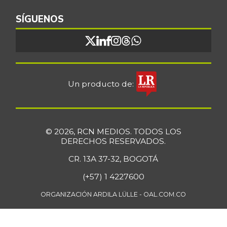
Bocachico
SÍGUENOS
$ 16.851,79
importado
+0,97%
07/25/2026
Bocadillo veleño
$ 412,20
+4,57%
07/25/2026
Un producto de:
Bola de brazo de
$ 33.512,58
res
+0,13%
07/25/2026
© 2026, RCN MEDIOS. TODOS LOS
Bola de pierna de
DERECHOS RESERVADOS.
$ 33.363,35
res
+0,14%
CR. 13A 37-32, BOGOTÁ
07/25/2026
(+57) 1 4227600
Borojó
$ 8.292,33
+0,70%
ORGANIZACIÓN ARDILA LÜLLE - OAL.COM.CO
07/25/2026
Bota de res
$ 33.218,47