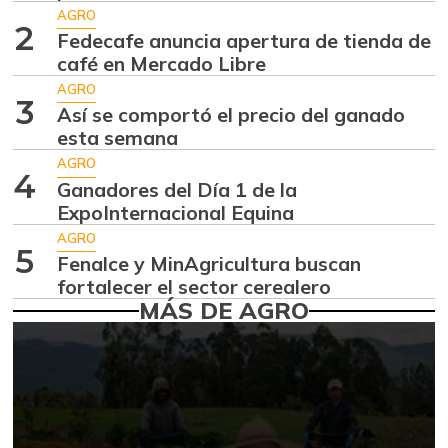
Aguacate hass
$ 7.289,10
AGRO
-2,98%
2
07/25/2026
Fedecafe anuncia apertura de tienda de
café en Mercado Libre
Aguacate
$ 8.366,30
papelillo
AGRO
3
-1,18%
Así se comportó el precio del ganado
07/25/2026
esta semana
Ahuyama
$ 1.634,56
AGRO
4
-0,51%
Ganadores del Día 1 de la
07/25/2026
ExpoInternacional Equina
Ahuyamín
$ 1.672,87
AGRO
+7,50%
5
07/25/2026
Fenalce y MinAgricultura buscan
fortalecer el sector cerealero
Ajo
$ 6.102,86
MÁS DE AGRO
-2,18%
07/25/2026
Ají dulce
$ 2.880,14
+4,83%
01/17/2015
Ají topito dulce
$ 3.229,50