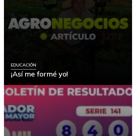
-11,89%
07/25/2026
Alas de pollo sin
$ 9.411,93
costillar
-1,17%
07/25/2026
Almejas con
$ 8.709,67
concha
-0,38%
07/25/2026
Almejas sin
EDUCACIÓN
$ 19.277,67
concha
¡Así me formé yo!
-3,61%
07/25/2026
Apio
$ 1.708,72
-0,28%
07/25/2026
Arracacha
$ 4.760,47
amarilla
-0,89%
07/25/2026