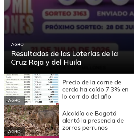
Arracacha blanca
$ 4.149,62
+5,13%
07/25/2026
Arroz
$ 2.180,00
+88,05%
12/09/2023
Arroz blanco
AGRO
$ 3.995,50
Resultados de las Loterías de la
+53,54%
12/09/2023
Cruz Roja y del Huila
Arroz blanco en
$ 3.380,00
bulto
+53,72%
Precio de la carne de
12/09/2023
cerdo ha caído 7,3% en
Arroz blanco
lo corrido del año
$ 3.283,00
importado
AGRO
-2,49%
07/25/2026
Alcaldía de Bogotá
Arroz de primera
alertó la presencia de
$ 3.494,15
zorros perrunos
+0,72%
07/25/2026
AGRO