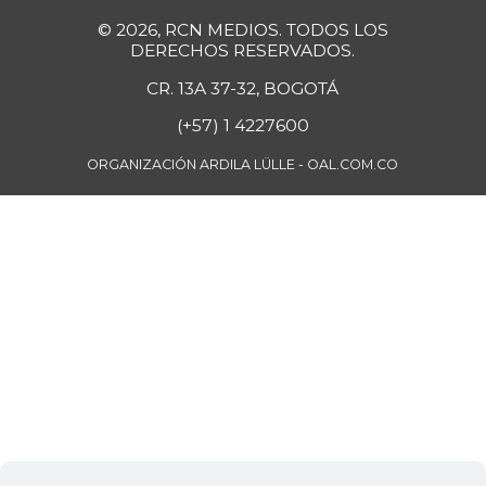
© 2026, RCN MEDIOS. TODOS LOS
DERECHOS RESERVADOS.
CR. 13A 37-32, BOGOTÁ
(+57) 1 4227600
ORGANIZACIÓN ARDILA LÜLLE - OAL.COM.CO