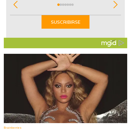
Item
1
of
SUSCRIBIRSE
7