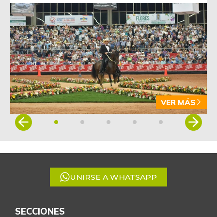
VER MÁS
Item
1
of
5
UNIRSE A WHATSAPP
SECCIONES