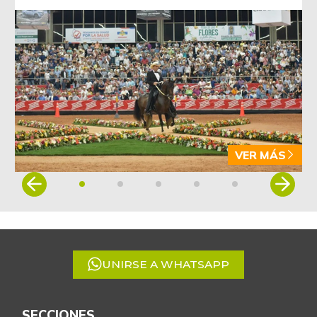
VER MÁS
Item
1
of
5
UNIRSE A WHATSAPP
SECCIONES