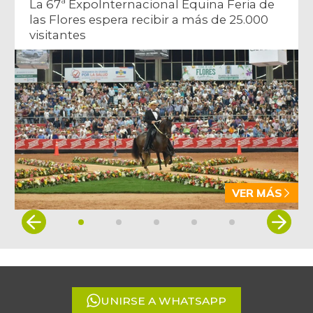
La 67ª ExpoInternacional Equina Feria de
las Flores espera recibir a más de 25.000
visitantes
VER MÁS
Item
1
of
5
UNIRSE A WHATSAPP