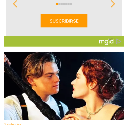
Item
1
of
SUSCRIBIRSE
7