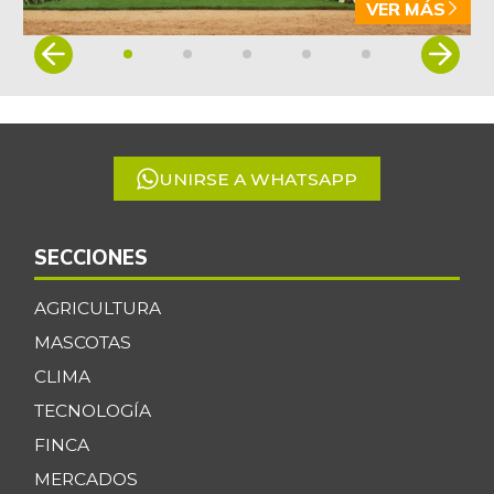
VER MÁS
Item
1
of
5
UNIRSE A WHATSAPP
SECCIONES
AGRICULTURA
MASCOTAS
CLIMA
TECNOLOGÍA
FINCA
MERCADOS