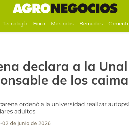
ponsable de los caimanes llaneros
Tecnología
Finca
Mercados
Remedios
Comenta
na declara a la Una
ponsable de los caim
rena ordenó a la universidad realizar autopsi
ares adultos
s
02 de junio de 2026