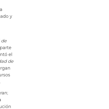
la
gado y
 de
 parte
ntó el
dad de
ergan
ursos
.
ran;
a
tución