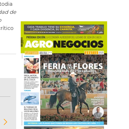
todia
dad de
o
rítico
BITÁCORA EMPRESARIAL 10.000 LR
Recopilación clasificada por sectores económi
02
regiones del comportamiento general y detall
de las 10.000 primeras empresas en ventas e