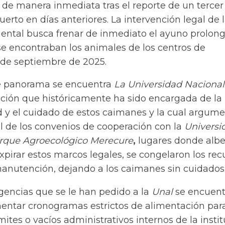
 de manera inmediata tras el reporte de un tercer
rto en días anteriores. La intervención legal de 
ental busca frenar de inmediato el ayuno prolon
 se encontraban los animales de los centros de
de septiembre de 2025.
e panorama se encuentra
La Universidad Nacional
itución que históricamente ha sido encargada de la
lud y el cuidado de estos caimanes y la cual argume
l de los convenios de cooperación con la
Universi
Parque Agroecológico Merecure
,
lugares donde alb
expirar estos marcos legales, se congelaron los rec
manutención, dejando a los caimanes sin cuidados
gencias que se le han pedido a la
Unal
se encuent
entar cronogramas estrictos de alimentación par
mites o vacíos administrativos internos de la insti