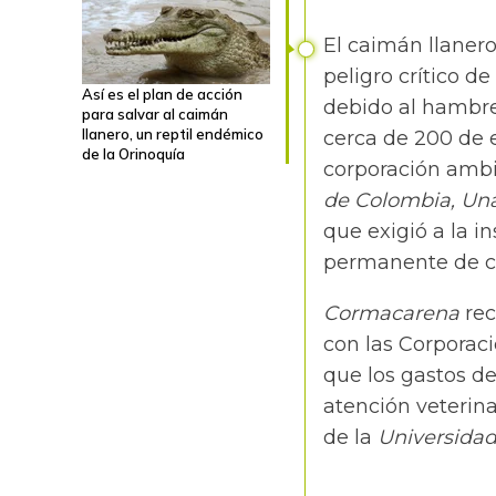
El caimán llanero
peligro crítico de
Así es el plan de acción
debido al hambre
para salvar al caimán
llanero, un reptil endémico
cerca de 200 de e
de la Orinoquía
corporación amb
de Colombia, Una
que exigió a la i
permanente de co
Cormacarena
rec
con las Corporaci
que los gastos de
atención veterin
de la
Universidad