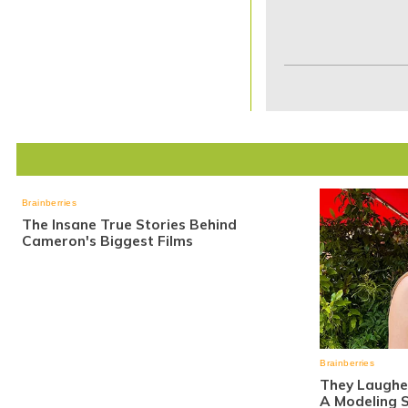
Item
1
of
7