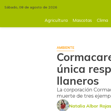
Sábado, 08 de agosto de 2026
INICIO
AGRICULTURA
Cormacarena declara a la Unal como única res
Agricultura
Mascotas
Clima
AMBIENTE
Cormacare
única res
llaneros
La corporación Cormaca
muerte de tres ejempl
Natalia Albor Roja