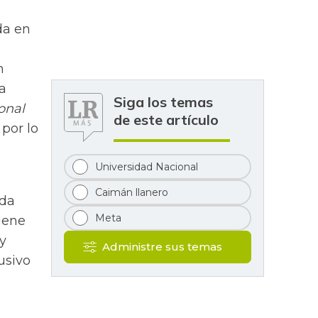
da en
l
n
la
Siga los temas
onal
de este artículo
por lo
Universidad Nacional
Caimán llanero
ida
Meta
iene
 y
Administre sus temas
usivo