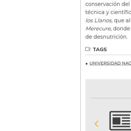
conservación del
técnica y científi
los Llanos
, que a
Merecure
, donde
de desnutrición.
TAGS
UNIVERSIDAD NA
NOTIFICACIONES Y ALERTAS
Reciba en su correo electrónico las noticias
seleccionadas por nuestro equipo editorial
exclusivamente para usted.