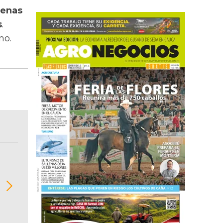
uenas
s
.
no.
BITÁCORA EMPRESARIAL 10.000 LR
Recopilación clasificada por sectores económi
02
regiones del comportamiento general y detall
de las 10.000 primeras empresas en ventas e
Colombia.