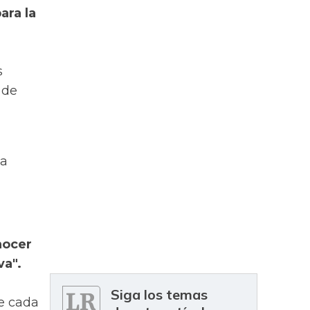
ara la
s
 de
la
nocer
va".
Siga los temas
de cada