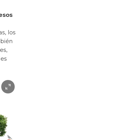
esos
s, los
mbién
es,
les