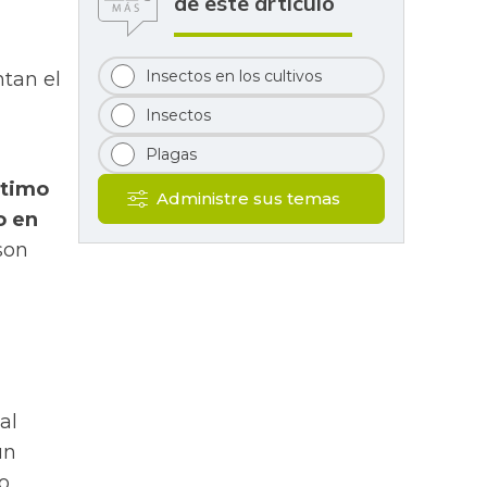
de este artículo
Insectos en los cultivos
tan el
Insectos
Plagas
ltimo
Administre sus temas
o en
son
al
un
o