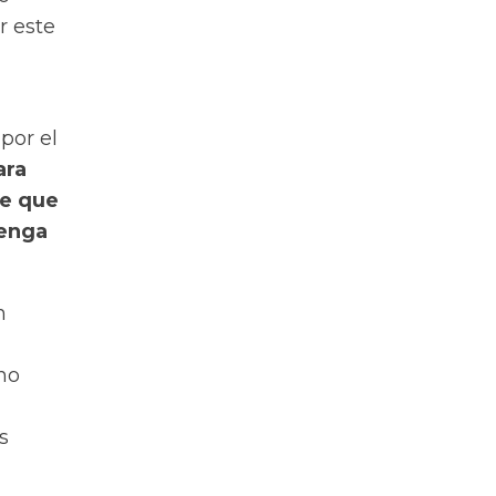
r este
por el
ara
se que
tenga
n
no
s