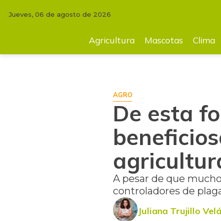
Jueves, 06 de agosto de 2026
INICIO
AGRICULTURA
De esta forma puede utilizar de manera benefic
Agricultura
Mascotas
Clima
AGRO
De esta f
beneficios
agricultur
A pesar de que muchos
controladores de plaga
Juliana Trujillo Ve