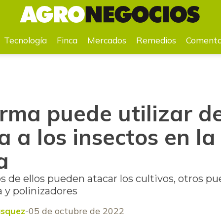
iosa a los insectos en la agricultura
Tecnología
Finca
Mercados
Remedios
Comenta
orma puede utilizar 
a a los insectos en la
a
 de ellos pueden atacar los cultivos, otros 
 y polinizadores
lásquez
05 de octubre de 2022