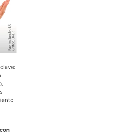
clave:
n
a,
es
iento
 con