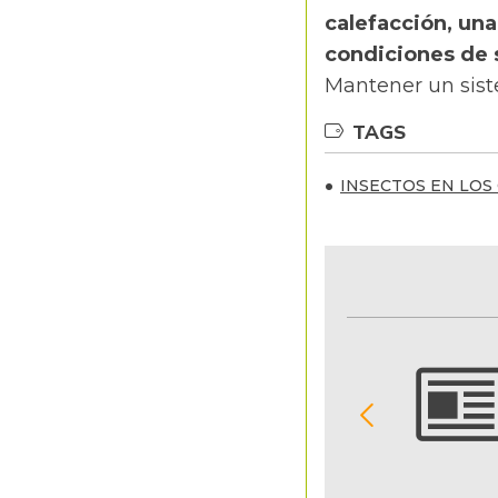
calefacción, un
condiciones de 
Mantener un sist
TAGS
INSECTOS EN LOS
NOTIFICACIONES Y ALERTAS
Reciba en su correo electrónico las noticias
seleccionadas por nuestro equipo editorial
exclusivamente para usted.