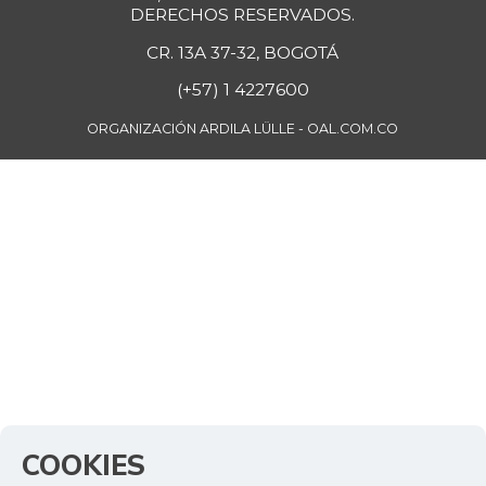
DERECHOS RESERVADOS.
CR. 13A 37-32, BOGOTÁ
(+57) 1 4227600
ORGANIZACIÓN ARDILA LÜLLE - OAL.COM.CO
COOKIES