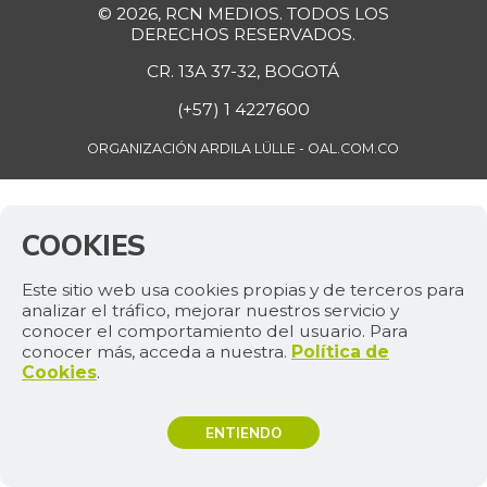
© 2026, RCN MEDIOS. TODOS LOS
DERECHOS RESERVADOS.
CR. 13A 37-32, BOGOTÁ
(+57) 1 4227600
ORGANIZACIÓN ARDILA LÜLLE - OAL.COM.CO
COOKIES
Este sitio web usa cookies propias y de terceros para
analizar el tráfico, mejorar nuestros servicio y
conocer el comportamiento del usuario. Para
conocer más, acceda a nuestra.
Política de
Cookies
.
ENTIENDO
TEMAS DE INTERÉS